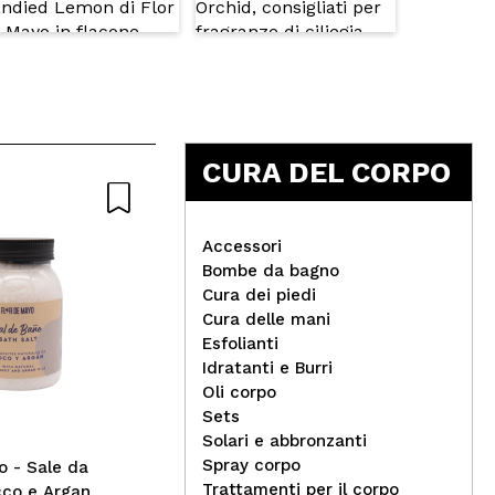
CURA DEL CORPO
Naturale
Accessori
Bombe da bagno
Cura dei piedi
Cura delle mani
Esfolianti
Book and Glow - *Perfect
Med
Idratanti e Burri
Moments* - Candela di soia
all
Oli corpo
- Lectura y manta
Hyd
Sets
Solari e abbronzanti
Spray corpo
o - Sale da
Trattamenti per il corpo
cco e Argan