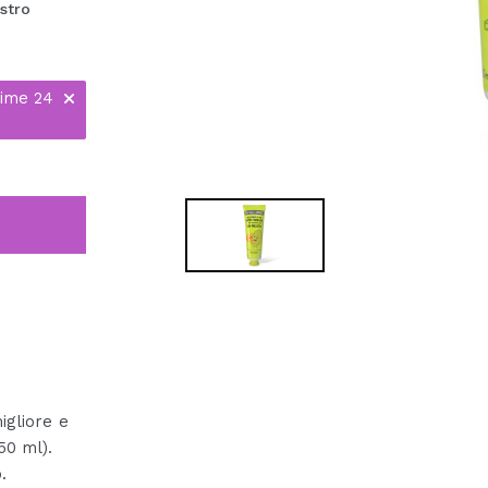
stro
time 24
gliore e
50 ml).
.