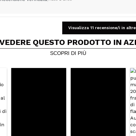
Visualizza 11 recensione/i in altre
Condividi un video o una foto
 VEDERE QUESTO PRODOTTO IN AZ
Il tuo video potrebbe essere il primo. Immaginalo...
SCOPRI DI PIÙ
5/
to acquisto?
Si
No
A