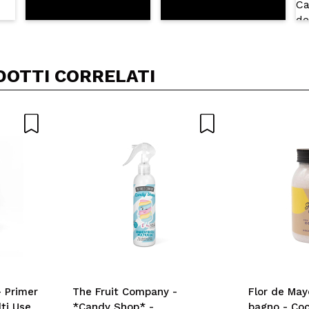
DOTTI CORRELATI
 Primer
The Fruit Company -
Flor de May
lti Use
*Candy Shop* -
bagno - Co