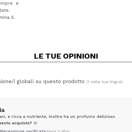
sempre e
tate.
amina E.
LE TUE
OPINIONI
ione/i globali su questo prodotto
(1 nella tua lingua)
ia
i, e ricca e nutriente, inoltre ha un profumo delizioso.
uesto acquisto?
Si
Recensione verificata
|
Hace 2 años