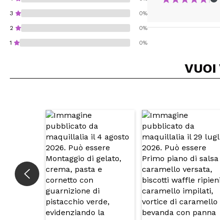
3
0%
2
0%
1
0%
VUOI
Consiglieresti ques
INVI