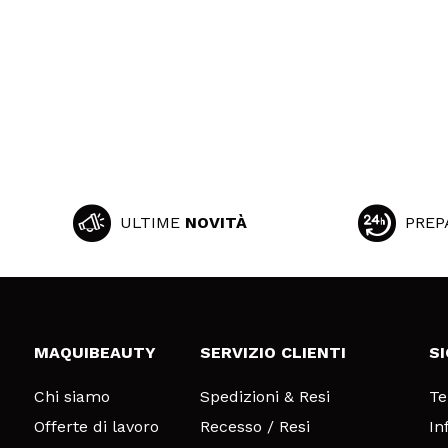
ULTIME
NOVITÀ
PREP
MAQUIBEAUTY
SERVIZIO CLIENTI
S
Chi siamo
Spedizioni & Resi
Te
Offerte di lavoro
Recesso / Resi
In