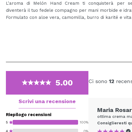
L'aroma di Melón Hand Cream ti conquisterà per 
diventerà il tuo fedele compagno per mani morbide e idra
Formulato con aloe vera, camomilla, burro di karité e vit
5.00
Ci sono
12
recens
Scrivi una recensione
Maria Rosar
Riepilogo recensioni
ottima crema man
5
100%
Consiglieresti q
|
4
0%