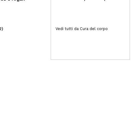
2)
(8)
Vedi tutti da Cura del corpo
18,00€
7