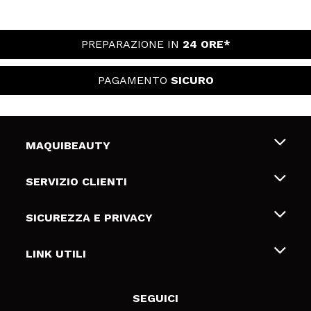
PREPARAZIONE IN
24 ORE*
PAGAMENTO
SICURO
MAQUIBEAUTY
Chi siamo
SERVIZIO CLIENTI
Offerte di lavoro
Spedizioni & Resi
SICUREZZA E PRIVACY
Gift Cards
Recesso / Resi
Termini e condizioni
LINK UTILI
Metodi di pagamamento
Informativa sulla privacy
Contattaci
Politica Cookies
SEGUICI
Risoluzione delle controversie online (ODR)