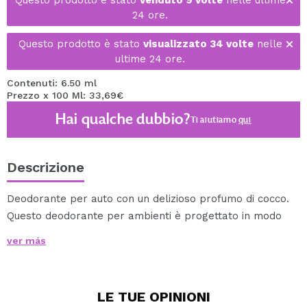
Questo prodotto è stato
venduto 9 volte
nelle ultime
24 ore.
Questo prodotto è stato
visualizzato 34 volte
nelle
ultime 24 ore.
Contenuti: 6.50 ml
Prezzo x 100 Ml: 33,69€
Hai qualche dubbio?
Ti aiutiamo
qui
Descrizione
Deodorante per auto con un delizioso profumo di cocco.
Questo deodorante per ambienti è progettato in modo
da poterlo posizionare facilmente nella tua auto.
ver más
Inoltre, il suo aroma durerà più di 45 giorni.
LE TUE
OPINIONI