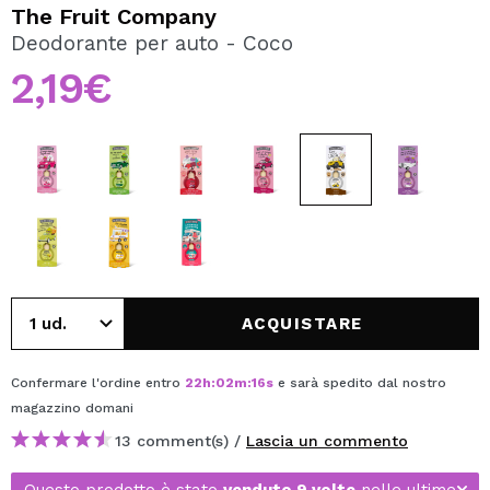
VOGLIO REGISTRARMI
The Fruit Company
Deodorante per auto - Coco
Creando un account su Maquibeauty.it potrai fare i tuoi
acquisti velocemente, controllare lo stato dei tuoi ordini e
2,19€
consultare le tue operazioni precedenti.
CREARE UN ACCOUNT
ACQUISTARE
Confermare l'ordine entro
22
h
:
02
m
:
16
s
e sarà spedito dal nostro
magazzino
domani
13 comment(s) /
Lascia un commento