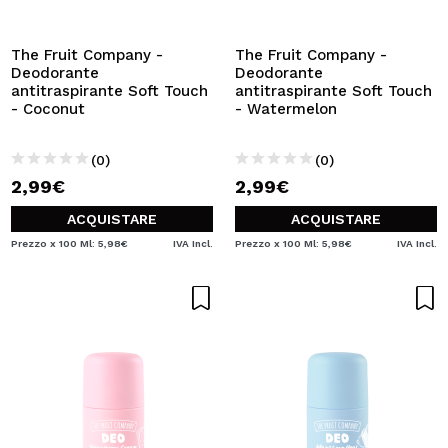
VOGLIO REGISTRARMI
Creando un account su Maquibeauty.it potrai fare i tuoi
The Fruit Company -
The Fruit Company -
acquisti velocemente, controllare lo stato dei tuoi ordini e
Deodorante
Deodorante
consultare le tue operazioni precedenti.
antitraspirante Soft Touch
antitraspirante Soft Touch
- Coconut
- Watermelon
CREARE UN ACCOUNT
(0)
(0)
2,99€
2,99€
ACQUISTARE
ACQUISTARE
Prezzo x 100 Ml: 5,98€
IVA Incl.
Prezzo x 100 Ml: 5,98€
IVA Incl.