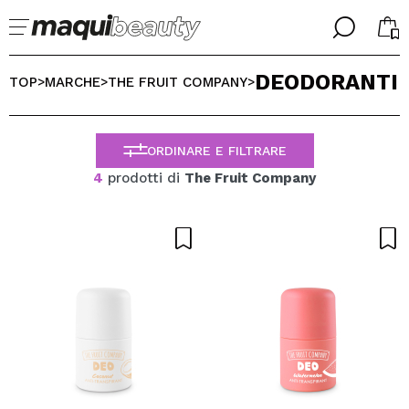
╳
╳
DEODORANTI
SELEZIONA LA TUA LINGUA
TOP
MARCHE
THE FRUIT COMPANY
>
>
>
Sono già #maquilover, ho un account
BENVENUTO!
ITALIANO
ESPAÑOL
ORDINARE E FILTRARE
ENGLISH
4
prodotti di
The Fruit Company
FRANCES
ALEMAN
PORTUGUESE
Ha dimenticato la password?
Non ho un account qui