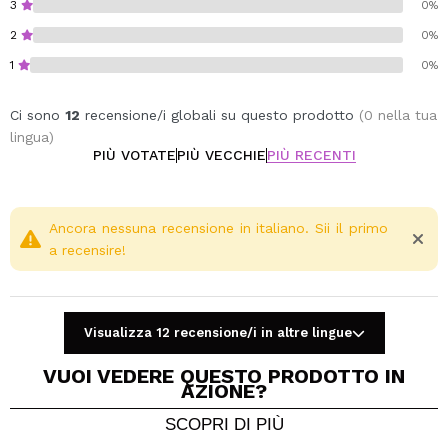
3
0%
2
0%
1
0%
Ci sono
12
recensione/i globali su questo prodotto
(0 nella tua
lingua)
PIÙ VOTATE
PIÙ VECCHIE
PIÙ RECENTI
Ancora nessuna recensione in italiano. Sii il primo
a recensire!
Visualizza 12 recensione/i in altre lingue
VUOI VEDERE QUESTO PRODOTTO IN
AZIONE?
SCOPRI DI PIÙ
Condividi un video o una foto