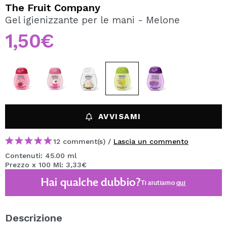
VOGLIO REGISTRARMI
The Fruit Company
Gel igienizzante per le mani - Melone
Creando un account su Maquibeauty.it potrai fare i tuoi
acquisti velocemente, controllare lo stato dei tuoi ordini e
1,50€
consultare le tue operazioni precedenti.
CREARE UN ACCOUNT
AVVISAMI
12 comment(s) /
Lascia un commento
Contenuti: 45.00 ml
Prezzo x 100 Ml: 3,33€
Hai qualche dubbio?
Ti aiutiamo
qui
Descrizione