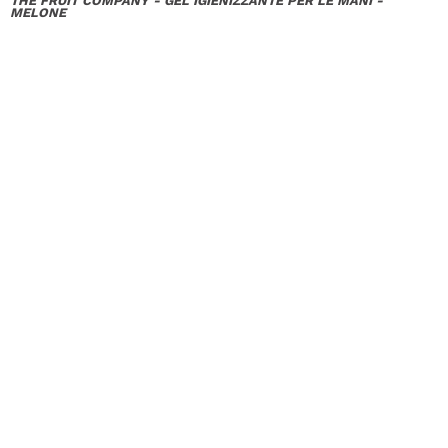
THE FRUIT COMPANY - GEL IGIENIZZANTE PER LE MANI -
MELONE