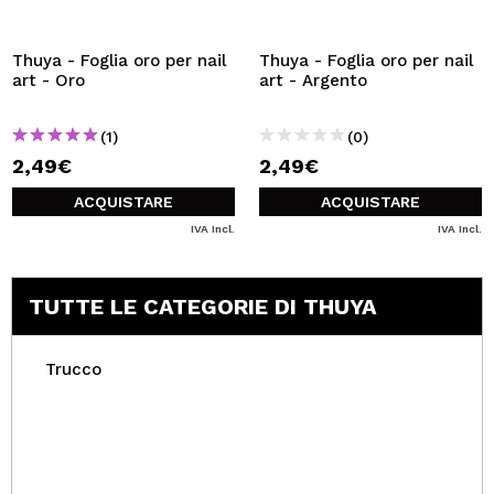
VOGLIO REGISTRARMI
Creando un account su Maquibeauty.it potrai fare i tuoi
Thuya - Foglia oro per nail
Thuya - Foglia oro per nail
acquisti velocemente, controllare lo stato dei tuoi ordini e
art - Oro
art - Argento
consultare le tue operazioni precedenti.
(1)
(0)
2,49€
2,49€
CREARE UN ACCOUNT
ACQUISTARE
ACQUISTARE
IVA Incl.
IVA Incl.
TUTTE LE CATEGORIE DI THUYA
Trucco