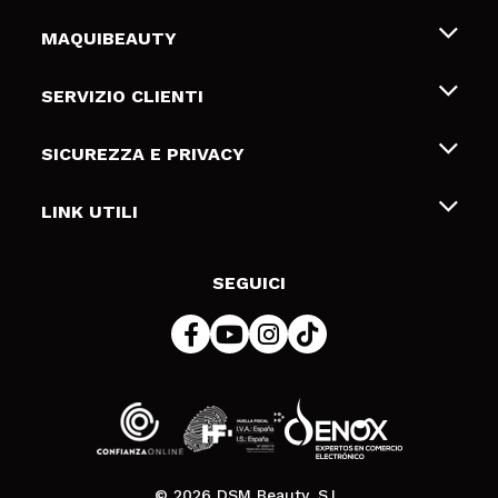
MAQUIBEAUTY
Chi siamo
SERVIZIO CLIENTI
Offerte di lavoro
Spedizioni & Resi
SICUREZZA E PRIVACY
Gift Cards
Recesso / Resi
Termini e condizioni
LINK UTILI
Metodi di pagamamento
Informativa sulla privacy
Contattaci
Politica Cookies
SEGUICI
Risoluzione delle controversie online (ODR)
© 2026 DSM Beauty, S.L.