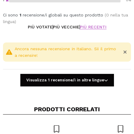
1
0%
Adatta a tutti i tipi di pelle, questa crema è ideale per
chi cerca un trattamento idratante e lenitivo.
Ci sono
1
recensione/i globali su questo prodotto
(0 nella tua
lingua)
Vegan.
PIÙ VOTATE
PIÙ VECCHIE
PIÙ RECENTI
Ancora nessuna recensione in italiano. Sii il primo
a recensire!
Visualizza 1 recensione/i in altre lingue
PRODOTTI CORRELATI
Condividi un video o una foto
Il tuo video potrebbe essere il primo. Immaginalo...