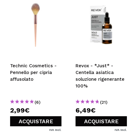
Consiglieresti questo acquisto?
Si
No
5/5
INVIA
Technic Cosmetics -
Revox - *Just* -
Pennello per cipria
Centella asiatica
affusolato
soluzione rigenerante
100%
(6)
(21)
2,99€
6,49€
ACQUISTARE
ACQUISTARE
IVA Incl.
IVA Incl.