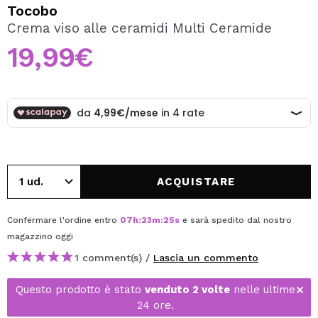
VOGLIO REGISTRARMI
Tocobo
Crema viso alle ceramidi Multi Ceramide
Creando un account su Maquibeauty.it potrai fare i tuoi
acquisti velocemente, controllare lo stato dei tuoi ordini e
19,99€
consultare le tue operazioni precedenti.
CREARE UN ACCOUNT
ACQUISTARE
Confermare l'ordine entro
07
h
:
23
m
:
25
s
e sarà spedito dal nostro
magazzino
oggi
1 comment(s) /
Lascia un commento
Questo prodotto è stato
venduto 2 volte
nelle ultime
24 ore.