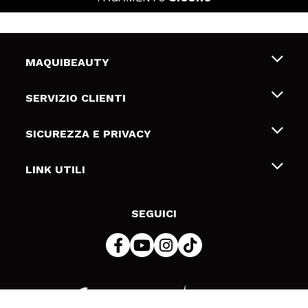
MAQUIBEAUTY
Chi siamo
SERVIZIO CLIENTI
Offerte di lavoro
Spedizioni & Resi
SICUREZZA E PRIVACY
Gift Cards
Recesso / Resi
Termini e condizioni
LINK UTILI
Metodi di pagamamento
Informativa sulla privacy
Contattaci
Politica Cookies
SEGUICI
Risoluzione delle controversie online (ODR)