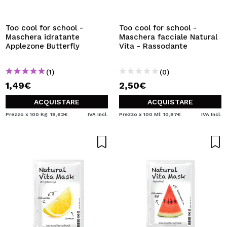
VOGLIO REGISTRARMI
Creando un account su Maquibeauty.it potrai fare i tuoi
Too cool for school -
Too cool for school -
acquisti velocemente, controllare lo stato dei tuoi ordini e
Maschera idratante
Maschera facciale Natural
consultare le tue operazioni precedenti.
Applezone Butterfly
Vita - Rassodante
(1)
(0)
CREARE UN ACCOUNT
1,49€
2,50€
ACQUISTARE
ACQUISTARE
Prezzo x 100 Kg: 18,62€
IVA Incl.
Prezzo x 100 Ml: 10,87€
IVA Incl.