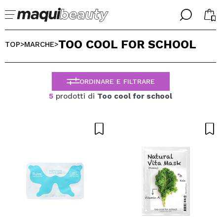
╳
╳
TOO COOL FOR SCHOOL
SELEZIONA LA TUA LINGUA
TOP
MARCHE
>
>
Sono già #maquilover, ho un account
BENVENUTO!
ITALIANO
ESPAÑOL
ORDINARE E FILTRARE
ENGLISH
5
prodotti di
Too cool for school
FRANCES
ALEMAN
PORTUGUESE
Ha dimenticato la password?
Non ho un account qui