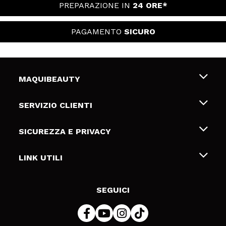
PREPARAZIONE IN
24 ORE*
PAGAMENTO
SICURO
MAQUIBEAUTY
Chi siamo
SERVIZIO CLIENTI
Offerte di lavoro
Spedizioni & Resi
SICUREZZA E PRIVACY
Gift Cards
Recesso / Resi
Termini e condizioni
LINK UTILI
Metodi di pagamamento
Informativa sulla privacy
Contattaci
Politica Cookies
SEGUICI
Risoluzione delle controversie online (ODR)