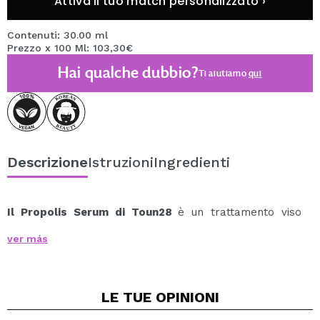
Attiva il tuo match personalizzato ›
Contenuti: 30.00 ml
Prezzo x 100 Ml: 103,30€
Hai qualche dubbio?
Ti aiutiamo
qui
Descrizione
Istruzioni
Ingredienti
Il
Propolis Serum di Toun28
è un trattamento viso
idratante e rivitalizzante studiato per rafforzare la
ver más
pelle e ripristinarne la naturale luminosità.
Formulato con estratto di propoli, noto per le sue
proprietà lenitive e antiossidanti, aiuta a rafforzare la
LE TUE
OPINIONI
barriera cutanea e a proteggerla dalle aggressioni
esterne, mantenendola equilibrata e sana.