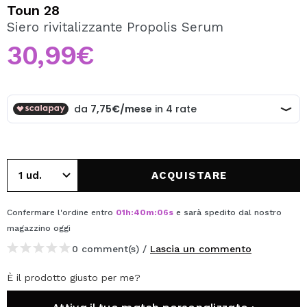
VOGLIO REGISTRARMI
Toun 28
Siero rivitalizzante Propolis Serum
Creando un account su Maquibeauty.it potrai fare i tuoi
acquisti velocemente, controllare lo stato dei tuoi ordini e
30,99€
consultare le tue operazioni precedenti.
CREARE UN ACCOUNT
ACQUISTARE
Confermare l'ordine entro
01
h
:
40
m
:
05
s
e sarà spedito dal nostro
magazzino
oggi
0 comment(s) /
Lascia un commento
È il prodotto giusto per me?