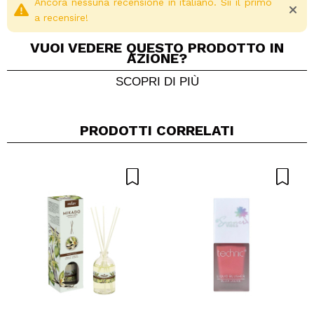
Ancora nessuna recensione in italiano. Sii il primo
a recensire!
VUOI VEDERE QUESTO PRODOTTO IN
AZIONE?
SCOPRI DI PIÙ
PRODOTTI CORRELATI
Condividi un video o una foto
Il tuo video potrebbe essere il primo. Immaginalo...
Consiglieresti questo acquisto?
Si
No
5/5
INVIA