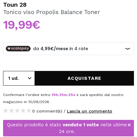
VOGLIO REGISTRARMI
Toun 28
Tonico viso Propolis Balance Toner
Creando un account su Maquibeauty.it potrai fare i tuoi
acquisti velocemente, controllare lo stato dei tuoi ordini e
19,99€
consultare le tue operazioni precedenti.
CREARE UN ACCOUNT
ACQUISTARE
Confermare l'ordine entro
19
h
:
21
m
:
25
s
e sarà spedito dal nostro
magazzino
in 10/08/2026
0 comment(s) /
Lascia un commento
Questo prodotto è stato
venduto 1 volte
nelle ultime
24 ore.