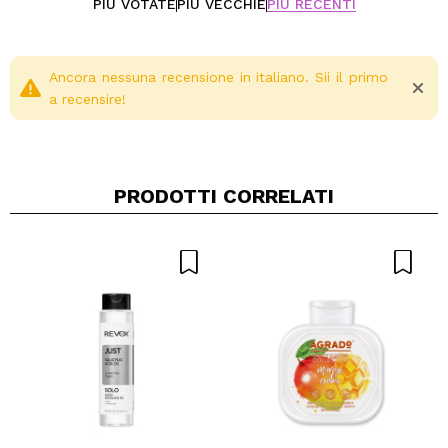
PIÙ VOTATE
PIÙ VECCHIE
PIÙ RECENTI
Ancora nessuna recensione in italiano. Sii il primo
a recensire!
PRODOTTI CORRELATI
Condividi un video o una foto
Il tuo video potrebbe essere il primo. Immaginalo...
Consiglieresti questo acquisto?
Si
No
5/5
INVIA