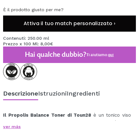
È il prodotto giusto per me?
Attiva il tuo match personalizzato ›
Contenuti: 250.00 ml
Prezzo x 100 Ml: 8,00€
Hai qualche dubbio?
Ti aiutiamo
qui
Descrizione
Istruzioni
Ingredienti
Il
Propolis Balance Toner di Toun28
è un tonico viso
idratante e riequilibrante che ripristina la vitalità della
ver más
pelle fin dal primo passaggio della routine.
Formulato con estratto di propoli, niacinamide e