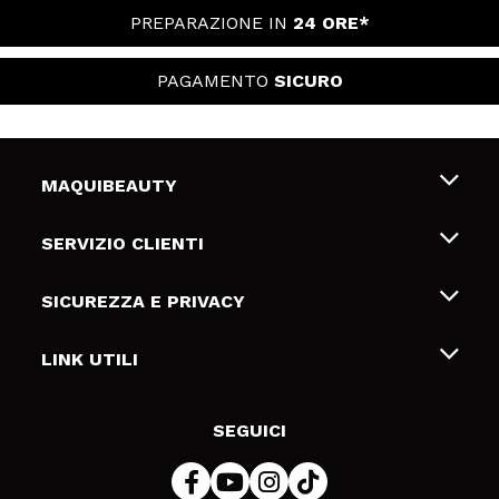
PREPARAZIONE IN
24 ORE*
PAGAMENTO
SICURO
MAQUIBEAUTY
Chi siamo
SERVIZIO CLIENTI
Offerte di lavoro
Spedizioni & Resi
SICUREZZA E PRIVACY
Gift Cards
Recesso / Resi
Termini e condizioni
LINK UTILI
Metodi di pagamamento
Informativa sulla privacy
Contattaci
Politica Cookies
SEGUICI
Risoluzione delle controversie online (ODR)