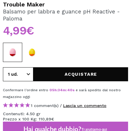
VOGLIO REGISTRARMI
Trouble Maker
Balsamo per labbra e guance pH Reactive -
Creando un account su Maquibeauty.it potrai fare i tuoi
Paloma
acquisti velocemente, controllare lo stato dei tuoi ordini e
consultare le tue operazioni precedenti.
4,99€
CREARE UN ACCOUNT
ACQUISTARE
Confermare l'ordine entro
05
h
:
34
m
:
40
s
e sarà spedito dal nostro
magazzino
oggi
1 comment(s) /
Lascia un commento
Contenuti: 4.50 gr
Prezzo x 100 Kg: 110,89€
Hai qualche dubbio?
Ti aiutiamo
qui