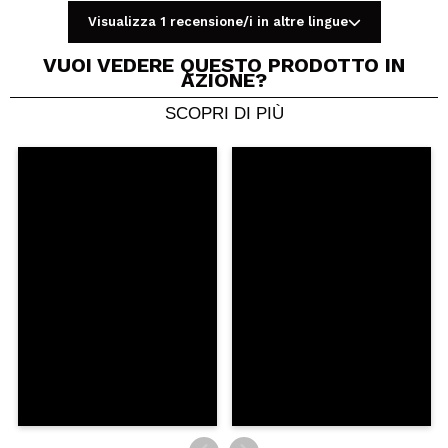
Visualizza 1 recensione/i in altre lingue
VUOI VEDERE QUESTO PRODOTTO IN
AZIONE?
SCOPRI DI PIÙ
Condividi un video o una foto
Il tuo video potrebbe essere il primo. Immaginalo...
Consiglieresti questo acquisto?
Si
No
5/5
INVIA