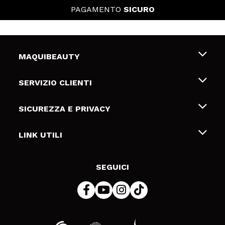
PAGAMENTO
SICURO
MAQUIBEAUTY
Chi siamo
SERVIZIO CLIENTI
Offerte di lavoro
Spedizioni & Resi
SICUREZZA E PRIVACY
Gift Cards
Recesso / Resi
Termini e condizioni
LINK UTILI
Metodi di pagamamento
Informativa sulla privacy
Contattaci
Politica Cookies
SEGUICI
Risoluzione delle controversie online (ODR)