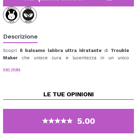
Descrizione
Scopri
il balsamo labbra ultra idratante
di
Trouble
Maker
che unisce cura e lucentezza in un unico
semplice gesto.
ver más
La sua texture si fonde sulle labbra come un olio
leggero, donando un comfort immediato, una finitura
succosa e un tocco sottile di colore luminoso.
LE TUE
OPINIONI
Idratazione intensa, lucentezza delicata e labbra
visibilmente più morbide.
Vegan.
5.00
Cruelty free.