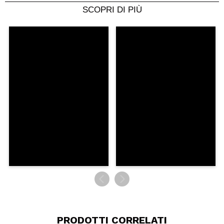
Sulfate-free.
SCOPRI DI PIÙ
Condividi un video o una foto
Il tuo video potrebbe essere il primo. Immaginalo...
Consiglieresti questo acquisto?
Si
No
5/5
INVIA
PRODOTTI CORRELATI