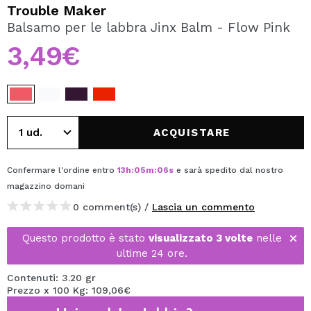
VOGLIO REGISTRARMI
Trouble Maker
Balsamo per le labbra Jinx Balm - Flow Pink
Creando un account su Maquibeauty.it potrai fare i tuoi
acquisti velocemente, controllare lo stato dei tuoi ordini e
3,49€
consultare le tue operazioni precedenti.
CREARE UN ACCOUNT
ACQUISTARE
Confermare l'ordine entro
13
h
:
05
m
:
06
s
e sarà spedito dal nostro
magazzino
domani
0 comment(s) /
Lascia un commento
Questo prodotto è stato
visualizzato 3 volte
nelle
ultime 24 ore.
Contenuti: 3.20 gr
Prezzo x 100 Kg: 109,06€