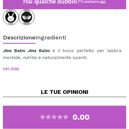
Hai qualche dubbio?
Ti aiutiamo
qui
Descrizione
Ingredienti
Jinx Balm Jinx Balm
è il tocco perfetto per labbra
morbide, nutrite e naturalmente lucenti.
La sua formula cremosa e leggera offre un'idratazione
ver más
intensa e un comfort duraturo, lasciando una delicata
sfumatura rosa che esalta il tono naturale della pelle
senza risultare appiccicosa.
LE TUE
OPINIONI
Arricchito con ingredienti nutrienti, questo balsamo
protegge le labbra dalla secchezza e le mantiene
morbide e luminose per tutto il giorno.
È ideale sia per un look naturale che per essere
0.00
abbinato al tuo eyeliner preferito per esaltarne il
colore.