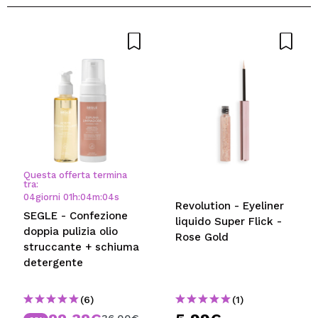
Questa offerta termina
tra:
04
giorni
01
h
:
04
m
:
04
s
Revolution - Eyeliner
SEGLE - Confezione
liquido Super Flick -
doppia pulizia olio
Rose Gold
struccante + schiuma
detergente
(6)
(1)