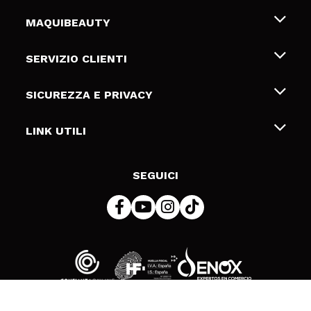
MAQUIBEAUTY
Chi siamo
SERVIZIO CLIENTI
Offerte di lavoro
Spedizioni & Resi
SICUREZZA E PRIVACY
Gift Cards
Recesso / Resi
Termini e condizioni
LINK UTILI
Metodi di pagamamento
Informativa sulla privacy
Contattaci
Politica Cookies
SEGUICI
Risoluzione delle controversie online (ODR)
© 2026 DSM Beauty, S.L.