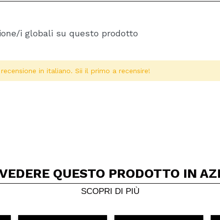
one/i globali su questo prodotto
ecensione in italiano. Sii il primo a recensire!
 VEDERE QUESTO PRODOTTO IN AZ
Condividi un video o una foto
Il tuo video potrebbe essere il primo. Immaginalo...
SCOPRI DI PIÙ
5/
to acquisto?
Si
No