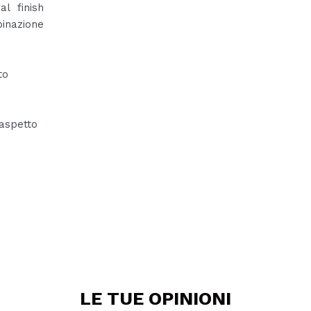
l finish
binazione
to
'aspetto
LE TUE
OPINIONI