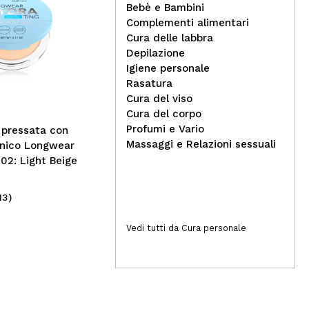
Bebè e Bambini
Complementi alimentari
Cura delle labbra
Saphir - Eau de Parfum da
Pla
Depilazione
donna 30ml - Cool de
det
Igiene personale
Saphir
Rasatura
Cura del viso
Cura del corpo
Profumi e Vario
a pressata con
Massaggi e Relazioni sessuali
onico Longwear
 02: Light Beige
13)
(1)
3,19€
18
Vedi tutti da Cura personale