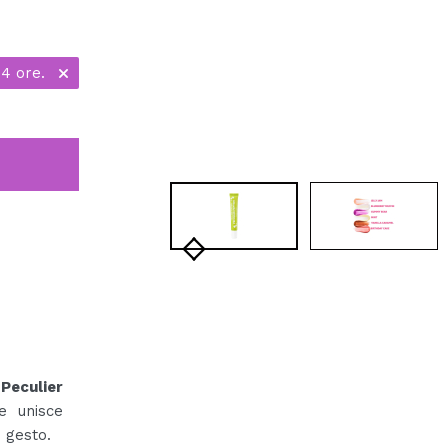
24 ore.
Peculier
e unisce
 gesto.