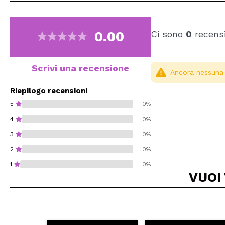
0.00
Ci sono
0
recensi
Scrivi una recensione
Ancora nessuna r
Riepilogo recensioni
5
0%
4
0%
3
0%
2
0%
1
0%
VUOI
Consiglieresti ques