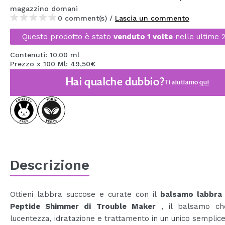
magazzino
domani
MAQUIFARMA
0 comment(s) /
Lascia un commento
KOREA ZONE
Questo prodotto è stato
venduto 1 volte
nelle ultime 
TRAVEL SIZE
Contenuti: 10.00 ml
Prezzo x 100 Ml: 49,50€
NATURE
Hai qualche dubbio?
Ti aiutiamo
qui
SPECIALE
OUTLET
SONO TORNATI!
PROSSIMAMENTE
Descrizione
BLOG
Ottieni labbra succose e curate con il
balsamo labbra 
Peptide Shimmer
di
Trouble Maker
, il balsamo ch
lucentezza, idratazione e trattamento in un unico semplice