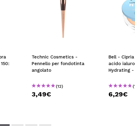
bra
Technic Cosmetics -
Bell - Cipri
 150:
Pennello per fondotinta
acido ialur
angolato
Hydrating -
(12)
(
3,49€
6,29€