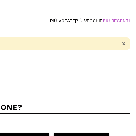
PIÙ VOTATE
PIÙ VECCHIE
PIÙ RECENTI
IONE?
5