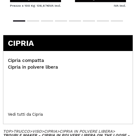
Prezzo x 100 Kg: 136,67€
IVA Incl.
IVA Incl.
CIPRIA
Cipria compatta
Cipria in polvere libera
Vedi tutti da Cipria
TOP
>
TRUCCO
>
VISO
>
CIPRIA
>
CIPRIA IN POLVERE LIBERA
>
TROUBLE MAKER - CIPRIA IN POLVERE LIBERA ON THE LOOSE -