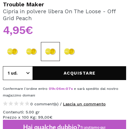
VOGLIO REGISTRARMI
Trouble Maker
Cipria in polvere libera On The Loose - Off
Creando un account su Maquibeauty.it potrai fare i tuoi
Grid Peach
acquisti velocemente, controllare lo stato dei tuoi ordini e
consultare le tue operazioni precedenti.
4,95€
CREARE UN ACCOUNT
ACQUISTARE
Confermare l'ordine entro
01
h
:
06
m
:
07
s
e sarà spedito dal nostro
magazzino
domani
0 comment(s) /
Lascia un commento
Contenuti: 5.00 gr
Prezzo x 100 Kg: 99,00€
Hai qualche dubbio?
Ti aiutiamo
qui