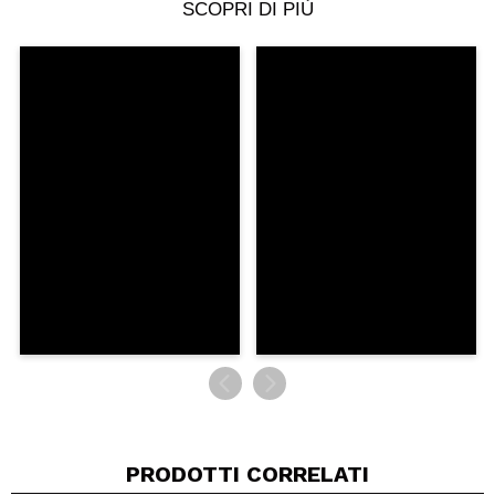
SCOPRI DI PIÙ
Condividi un video o una foto
Il tuo video potrebbe essere il primo. Immaginalo...
Consiglieresti questo acquisto?
Si
No
5/5
INVIA
PRODOTTI CORRELATI