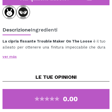
Descrizione
Ingredienti
La cipria fissante Trouble Maker On The Loose
è il tuo
alleato per ottenere una finitura impeccabile che dura
tutto il giorno.
ver más
Questa polvere ultrafine fissa il trucco, opacizza dove
necessario e crea un effetto sfumato senza lasciare un
effetto pastoso.
LE TUE
OPINIONI
Perfetto per fissare il fondotinta, il correttore o
semplicemente per donare alla pelle un tocco
morbido.
La sua formula leggera si fonde perfettamente con la
0.00
pelle, mantenendo il trucco fresco e uniforme dalla
mattina alla sera.