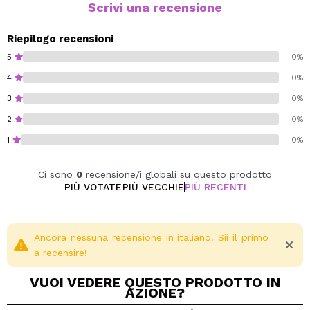
Questa cipria fissante:
Scrivi una recensione
Fissa il trucco per una tenuta più lunga;
Ha una consistenza ultra fine che si fonde
Riepilogo recensioni
facilmente;
5
0%
Riduce la lucidità senza seccare la pelle;
4
0%
Crea un effetto sfocato per un aspetto uniforme;
3
0%
È adatto a tutti i tipi di pelle;
È perfetto per la cottura al forno o per i ritocchi.
2
0%
1
0%
Vegan.
Cruelty free.
Ci sono
0
recensione/i globali su questo prodotto
Fragrance-free.
PIÙ VOTATE
PIÙ VECCHIE
PIÙ RECENTI
Alcohol-free.
Paraben-free.
Sulfate-free.
Ancora nessuna recensione in italiano. Sii il primo
Hypoallergenic.
a recensire!
VUOI VEDERE QUESTO PRODOTTO IN
AZIONE?