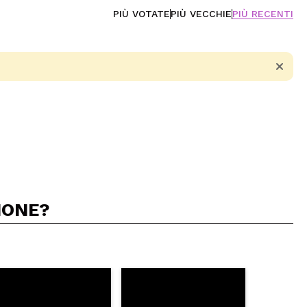
PIÙ VOTATE
PIÙ VECCHIE
PIÙ RECENTI
IONE?
5