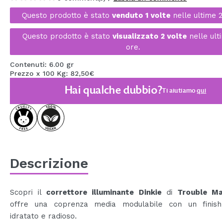
MAQUIFARMA
Questo prodotto è stato
venduto 1 volte
nelle ultime 
KOREA ZONE
Questo prodotto è stato
visualizzato 2 volte
nelle ult
ore.
TRAVEL SIZE
Contenuti: 6.00 gr
NATURE
Prezzo x 100 Kg: 82,50€
Hai qualche dubbio?
Ti aiutiamo
qui
SPECIALE
OUTLET
SONO TORNATI!
PROSSIMAMENTE
Descrizione
BLOG
Scopri il
correttore illuminante
Dinkie
di
Trouble Ma
offre una coprenza media modulabile con un finish
idratato e radioso.