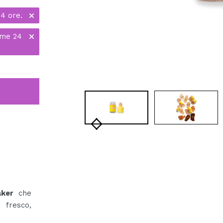
24 ore.
ime 24
ker
che
 fresco,