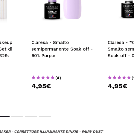
akeup
Claresa - Smalto
Claresa - *
Set di
semipermanente Soak off -
Smalto sem
T329:
601: Purple
Soak off - 
(4)
(
4,95€
4,95€
AKER - CORRETTORE ILLUMINANTE DINKIE - FAIRY DUST