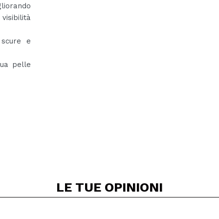
gliorando
isibilità
 scure e
tua pelle
LE TUE
OPINIONI