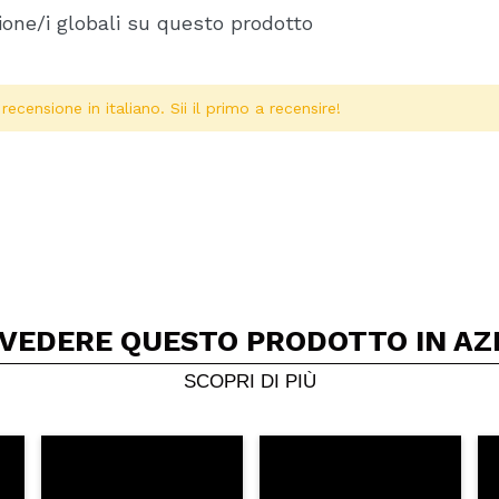
one/i globali su questo prodotto
ecensione in italiano. Sii il primo a recensire!
 VEDERE QUESTO PRODOTTO IN AZ
Condividi un video o una foto
Il tuo video potrebbe essere il primo. Immaginalo...
SCOPRI DI PIÙ
5/
to acquisto?
Si
No
A