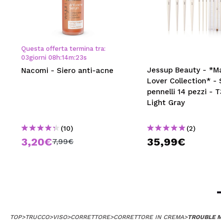
Questa offerta termina tra:
03
giorni
08
h
:
14
m
:
23
s
Jessup Beauty - *M
Nacomi - Siero anti-acne
Lover Collection* - 
pennelli 14 pezzi - 
Light Gray
(10)
(2)
3,20€
35,99€
7,99€
TOP
>
TRUCCO
>
VISO
>
CORRETTORE
>
CORRETTORE IN CREMA
>
TROUBLE M