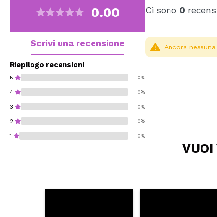
0.00
Ci sono
0
recensi
Scrivi una recensione
Ancora nessuna r
Riepilogo recensioni
5
0%
4
0%
3
0%
2
0%
1
0%
VUOI
Consiglieresti ques
INVI