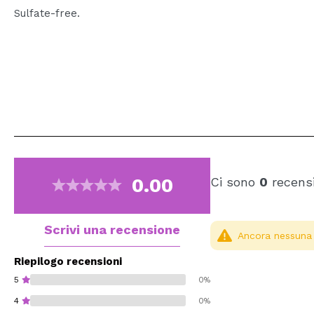
Sulfate-free.
0.00
Ci sono
0
recensi
Scrivi una recensione
Ancora nessuna r
Riepilogo recensioni
5
0%
4
0%