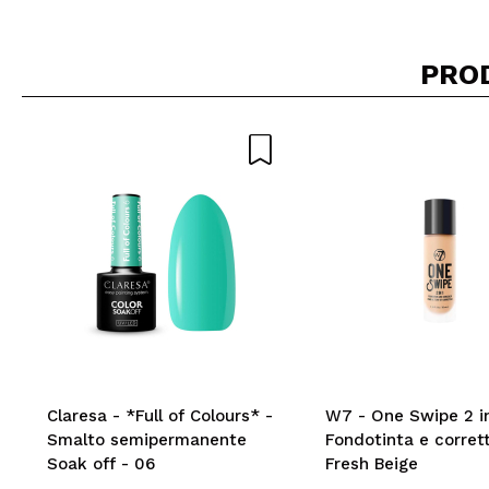
PRO
Claresa - *Full of Colours* -
W7 - One Swipe 2 in
Smalto semipermanente
Fondotinta e corret
Soak off - 06
Fresh Beige