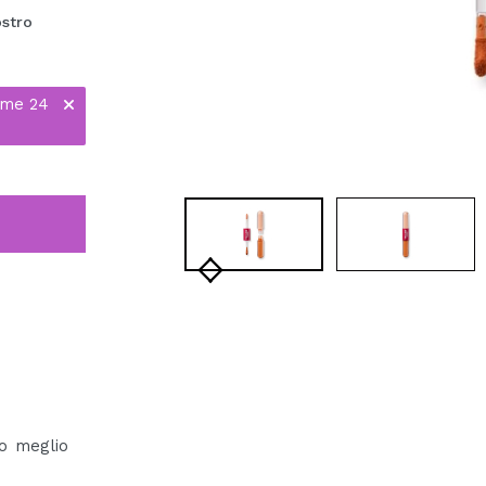
ostro
ime 24
o meglio