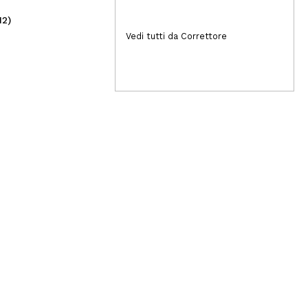
12)
(2)
4,49€
10
Vedi tutti da Correttore