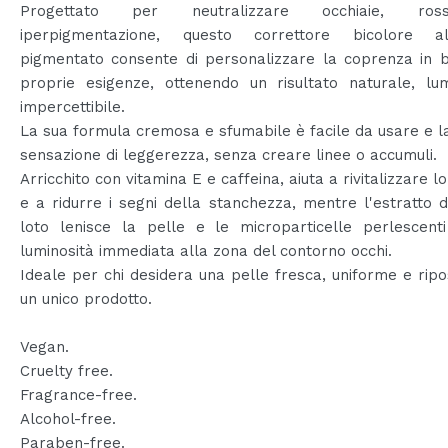
Progettato per neutralizzare occhiaie, ro
iperpigmentazione, questo correttore bicolore a
pigmentato consente di personalizzare la coprenza in b
proprie esigenze, ottenendo un risultato naturale, lu
impercettibile.
La sua formula cremosa e sfumabile è facile da usare e l
sensazione di leggerezza, senza creare linee o accumuli.
Arricchito con vitamina E e caffeina, aiuta a rivitalizzare l
e a ridurre i segni della stanchezza, mentre l'estratto di
loto lenisce la pelle e le microparticelle perlescent
luminosità immediata alla zona del contorno occhi.
Ideale per chi desidera una pelle fresca, uniforme e rip
un unico prodotto.
Vegan.
Cruelty free.
Fragrance-free.
Alcohol-free.
Paraben-free.