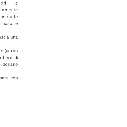
ssori e
ltamente
ase alle
minoso e
ascia una
o sguardo
 fiore di
i donano
osata con