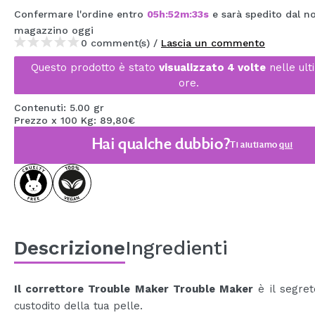
MAQUIFARMA
Confermare l'ordine entro
05
h
:
52
m
:
32
s
e sarà spedito dal n
magazzino
oggi
KOREA ZONE
0 comment(s) /
Lascia un commento
Questo prodotto è stato
visualizzato 4 volte
nelle ult
TRAVEL SIZE
ore.
NATURE
Contenuti: 5.00 gr
Prezzo x 100 Kg: 89,80€
Hai qualche dubbio?
SPECIALE
Ti aiutiamo
qui
OUTLET
SONO TORNATI!
PROSSIMAMENTE
Descrizione
Ingredienti
BLOG
Il correttore Trouble Maker Trouble Maker
è il segret
custodito della tua pelle.