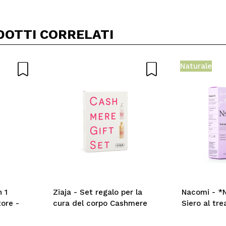
DOTTI CORRELATI
Naturale
 1
Ziaja - Set regalo per la
Nacomi - *N
tore -
cura del corpo Cashmere
Siero al tre