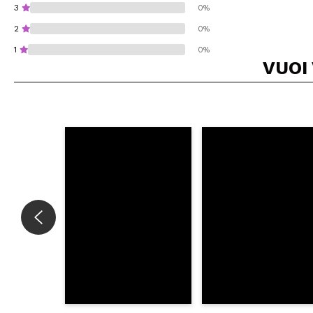
3
0%
2
0%
1
0%
VUOI
Consiglieresti ques
INVI