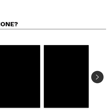
IONE?
5