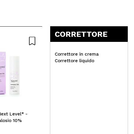
CORRETTORE
Nat
Correttore in crema
Correttore liquido
Catrice - Matita
Arg
sopracciglia On Point - 040:
Bio
Dark Brown
ext Level* -
alosio 10%