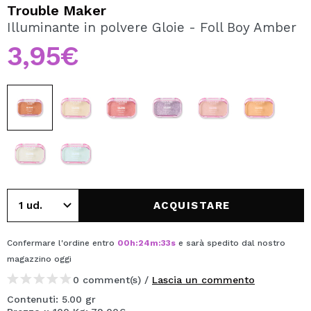
VOGLIO REGISTRARMI
Trouble Maker
Illuminante in polvere Gloie - Foll Boy Amber
Creando un account su Maquibeauty.it potrai fare i tuoi
acquisti velocemente, controllare lo stato dei tuoi ordini e
3,95€
consultare le tue operazioni precedenti.
CREARE UN ACCOUNT
ACQUISTARE
Confermare l'ordine entro
00
h
:
24
m
:
32
s
e sarà spedito dal nostro
magazzino
oggi
0 comment(s) /
Lascia un commento
Contenuti: 5.00 gr