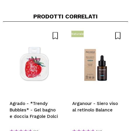
PRODOTTI CORRELATI
Naturale
Condividi un video o una foto
Il tuo video potrebbe essere il primo. Immaginalo...
Consiglieresti questo acquisto?
Si
No
5/5
INVIA
Agrado - *Trendy
Arganour - Siero viso
Bubbles* - Gel bagno
al retinolo Balance
e doccia Fragole Dolci