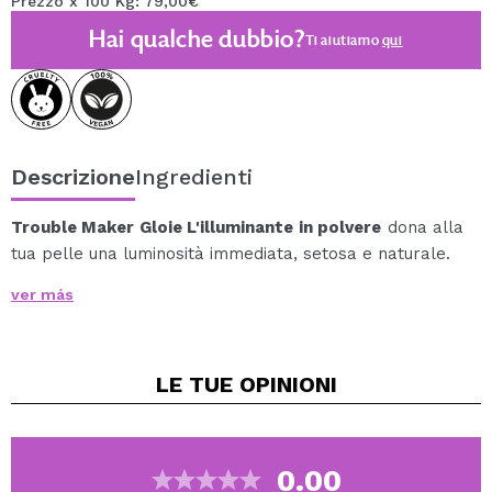
Prezzo x 100 Kg: 79,00€
Hai qualche dubbio?
Ti aiutiamo
qui
Descrizione
Ingredienti
Trouble Maker Gloie L'illuminante in polvere
dona alla
tua pelle una luminosità immediata, setosa e naturale.
La sua texture ultra-fine e modulabile si fonde
ver más
perfettamente con la pelle o con il trucco, lasciando un
effetto radioso senza particelle visibili.
Grazie alla sua formula leggera e a lunga tenuta, puoi
LE TUE
OPINIONI
regolare l'intensità del riflesso, da un sottile alone di
luce a un bagliore più intenso, senza che il prodotto si
stacchi o perda colore nel corso della giornata.
Applicalo sugli zigomi, sull'arcata sopracciliare o sul
0.00
ponte del naso per mettere in risalto i lineamenti e