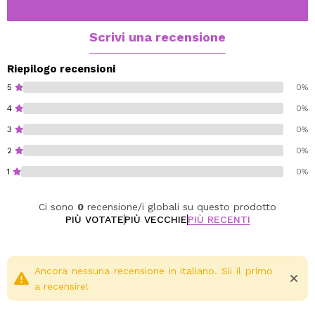
ottenere quell'effetto di luce naturale che valorizza
qualsiasi look.
Scrivi una recensione
Vantaggi:
Lucentezza morbida e radiosa con una finitura
Riepilogo recensioni
naturale.
5
0%
Texture in polvere ultra fine, facile da sfumare.
4
0%
Copertura modulabile: da sottile a intensa.
3
0%
Ideale per viso e corpo.
Formula leggera, non cade e non lascia una
2
0%
sensazione di pesantezza.
1
0%
Di lunga durata, non sbiadisce.
Ci sono
0
recensione/i globali su questo prodotto
PIÙ VOTATE
PIÙ VECCHIE
PIÙ RECENTI
Vegan.
Cruelty free.
Fragrance-free.
Ancora nessuna recensione in italiano. Sii il primo
Alcohol-free.
a recensire!
Paraben-free.