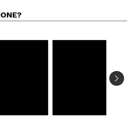
IONE?
5