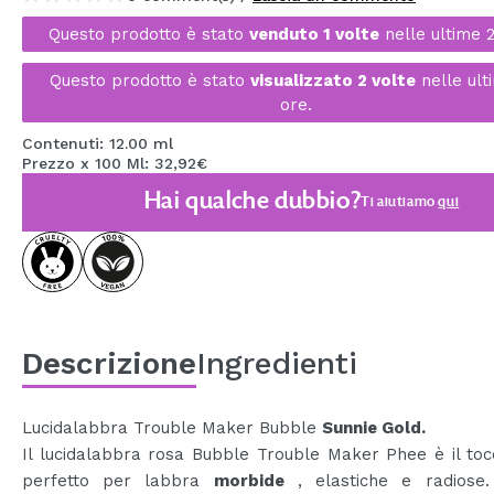
MAQUIFARMA
Questo prodotto è stato
venduto 1 volte
nelle ultime 
KOREA ZONE
Questo prodotto è stato
visualizzato 2 volte
nelle ult
ore.
TRAVEL SIZE
Contenuti: 12.00 ml
NATURE
Prezzo x 100 Ml: 32,92€
Hai qualche dubbio?
Ti aiutiamo
qui
SPECIALE
OUTLET
SONO TORNATI!
PROSSIMAMENTE
Descrizione
Ingredienti
BLOG
Lucidalabbra Trouble Maker Bubble
Sunnie Gold.
Il lucidalabbra rosa Bubble Trouble Maker Phee è il toc
perfetto per labbra
morbide
, elastiche e radiose