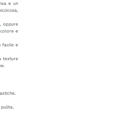
nsa e un
ccicosa,
a, oppure
 colore e
e
facile e
a texture
ne.
astiche.
pulita.