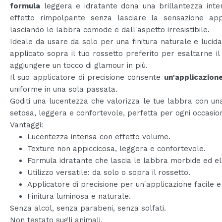
formula
leggera e idratante dona una brillantezza inte
effetto rimpolpante senza lasciare la sensazione appi
lasciando le labbra comode e dall'aspetto irresistibile.
Ideale da usare da solo per una finitura naturale e lucid
applicato sopra il tuo rossetto preferito per esaltarne il
aggiungere un tocco di glamour in più.
Il suo applicatore di precisione consente
un'applicazion
uniforme in una sola passata.
Goditi una lucentezza che valorizza le tue labbra con un
setosa, leggera e confortevole, perfetta per ogni occasio
Vantaggi:
Lucentezza intensa con effetto volume.
Texture non appiccicosa, leggera e confortevole.
Formula idratante che lascia le labbra morbide ed el
Utilizzo versatile: da solo o sopra il rossetto.
Applicatore di precisione per un'applicazione facile e 
Finitura luminosa e naturale.
Senza alcol, senza parabeni, senza solfati.
Non testato sugli animali.