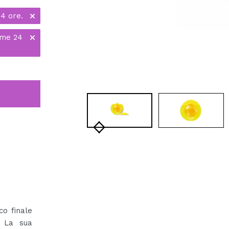
24 ore.
ime 24
co finale
. La sua