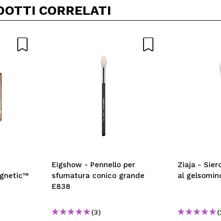
DOTTI CORRELATI
Eigshow - Pennello per
Ziaja - Sier
gnetic™
sfumatura conico grande
al gelsomin
E838
(3)
(