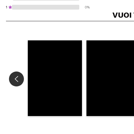
1
0%
VUOI
Consiglieresti ques
INVI