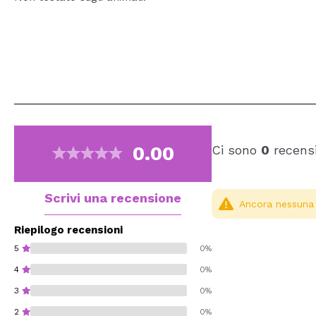
0.00
Ci sono
0
recensi
Scrivi una recensione
Ancora nessuna r
Riepilogo recensioni
5
0%
4
0%
3
0%
2
0%