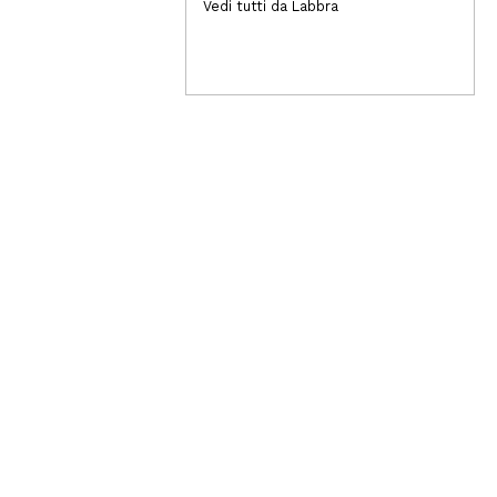
5,49€
2,
Vedi tutti da Labbra