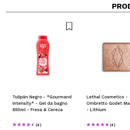
PRO
Tulipán Negro - *Gourmand
Lethal Cosmetics -
Intensity* - Gel da bagno
Ombretto Godet Ma
650ml - Fresa & Cereza
- Lithium
(4)
(4)