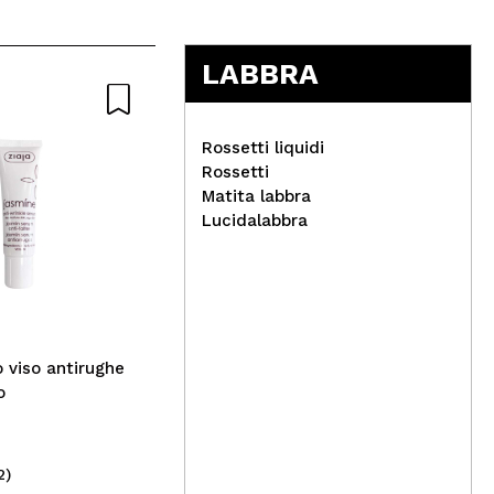
LABBRA
Rossetti liquidi
Rossetti
Matita labbra
Lucidalabbra
Ziaja Med - *Lipidi* - Gel
Tul
detergente viso Fioderm
- B
Alg
o viso antirughe
o
2)
(2)