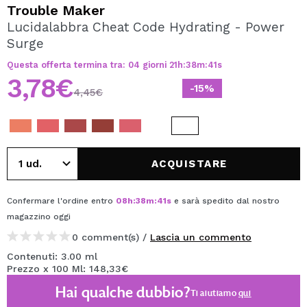
VOGLIO REGISTRARMI
Trouble Maker
Lucidalabbra Cheat Code Hydrating - Power
Creando un account su Maquibeauty.it potrai fare i tuoi
Surge
acquisti velocemente, controllare lo stato dei tuoi ordini e
consultare le tue operazioni precedenti.
Questa offerta termina tra:
04
giorni
21
h
:
38
m
:
41
s
3,78€
-15%
4,45€
CREARE UN ACCOUNT
ACQUISTARE
Confermare l'ordine entro
08
h
:
38
m
:
41
s
e sarà spedito dal nostro
magazzino
oggi
0 comment(s) /
Lascia un commento
Contenuti: 3.00 ml
Prezzo x 100 Ml: 148,33€
Hai qualche dubbio?
Ti aiutiamo
qui