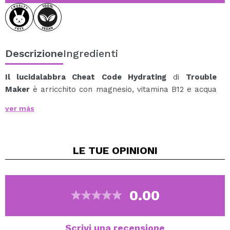
Descrizione
Ingredienti
Il lucidalabbra Cheat Code Hydrating
di
Trouble
Maker
è arricchito con magnesio, vitamina B12 e acqua
di cocco. Questo lucidalabbra si prende cura delle tue
ver más
labbra e le valorizza, offrendo fino a 12 ore di
idratazione continua.
La sua texture leggera dona un finish lucido e succoso
LE TUE
OPINIONI
immediato che, nel tempo, si trasforma in una tinta a
lunga tenuta, mantenendo il colore anche dopo che la
lucentezza svanisce.
Idratazione a lunga durata, brillantezza immediata e
0.00
colore che dura a lungo.
Cruelty free.
Scrivi una recensione