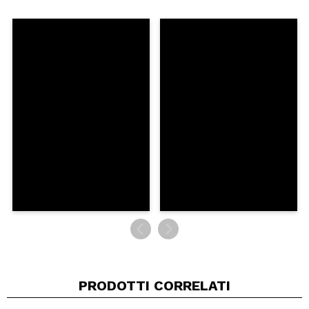
Condividi un video o una foto
Il tuo video potrebbe essere il primo. Immaginalo...
Consiglieresti questo acquisto?
Si
No
5/5
INVIA
PRODOTTI CORRELATI