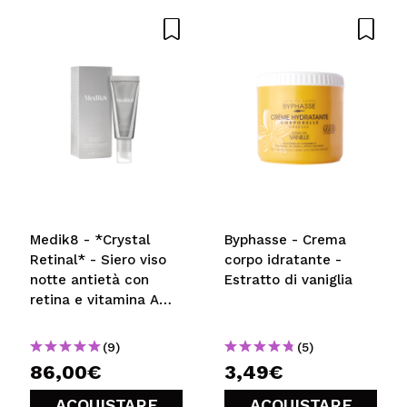
Medik8 - *Crystal
Byphasse - Crema
Retinal* - Siero viso
corpo idratante -
notte antietà con
Estratto di vaniglia
retina e vitamina A
super forte Crystal
Retinal 6
(9)
(5)
86,00€
3,49€
ACQUISTARE
ACQUISTARE