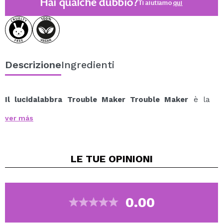
Hai qualche dubbio?
Ti aiutiamo
qui
Descrizione
Ingredienti
Il lucidalabbra Trouble Maker Trouble Maker
è la
chiave per labbra succose, morbide e irresistibilmente
ver más
brillanti.
La sua formula leggera e non appiccicosa regala una
finitura luminosa che esalta il volume naturale delle
LE TUE
OPINIONI
labbra con un tocco fresco e sano.
Perfetto per l'uso quotidiano o per un ritocco glamour
immediato, questo gloss è facile da applicare grazie al
suo pratico formato in tubetto, perfetto da portare con
0.00
sé e da usare ovunque.
Utilizzato da solo o sopra il tuo rossetto preferito, dona