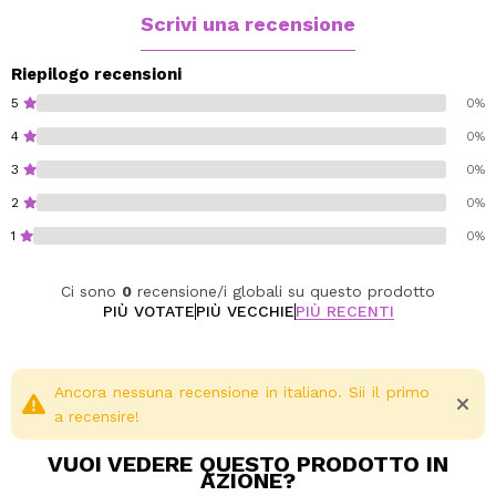
un effetto lucido e confortevole, mantenendo le labbra
Scrivi una recensione
idratate e lisce per ore.
Riepilogo recensioni
Alcohol free.
5
0%
Paraben free.
4
0%
Sulfate free.
3
0%
Cruelty free.
Vegan.
2
0%
1
0%
Ci sono
0
recensione/i globali su questo prodotto
PIÙ VOTATE
PIÙ VECCHIE
PIÙ RECENTI
Ancora nessuna recensione in italiano. Sii il primo
a recensire!
VUOI VEDERE QUESTO PRODOTTO IN
AZIONE?