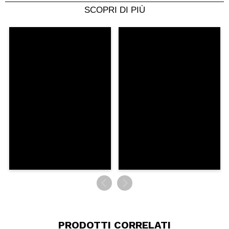
SCOPRI DI PIÙ
Condividi un video o una foto
Il tuo video potrebbe essere il primo. Immaginalo...
Consiglieresti questo acquisto?
Si
No
5/5
INVIA
PRODOTTI CORRELATI