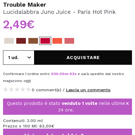
VOGLIO REGISTRARMI
Trouble Maker
Lucidalabbra Juno Juice - Paris Hot Pink
Creando un account su Maquibeauty.it potrai fare i tuoi
acquisti velocemente, controllare lo stato dei tuoi ordini e
2,49€
consultare le tue operazioni precedenti.
CREARE UN ACCOUNT
ACQUISTARE
Confermare l'ordine entro
02
h
:
30
m
:
42
s
e sarà spedito dal nostro
magazzino
oggi
0 comment(s) /
Lascia un commento
Questo prodotto è stato
venduto 1 volte
nelle ultime
24 ore.
Contenuti: 3.00 ml
Prezzo x 100 Ml: 83,00€