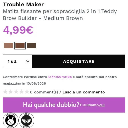
VOGLIO REGISTRARMI
Trouble Maker
Matita fissante per sopracciglia 2 in 1 Teddy
Creando un account su Maquibeauty.it potrai fare i tuoi
Brow Builder - Medium Brown
acquisti velocemente, controllare lo stato dei tuoi ordini e
consultare le tue operazioni precedenti.
4,99€
CREARE UN ACCOUNT
ACQUISTARE
Confermare l'ordine entro
07
h
:
59
m
:
19
s
e sarà spedito dal nostro
magazzino
in 10/08/2026
0 comment(s) /
Lascia un commento
Hai qualche dubbio?
Ti aiutiamo
qui