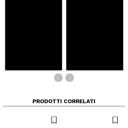
Condividi un video o una foto
Il tuo video potrebbe essere il primo. Immaginalo...
Consiglieresti questo acquisto?
Si
No
5/5
INVIA
PRODOTTI CORRELATI