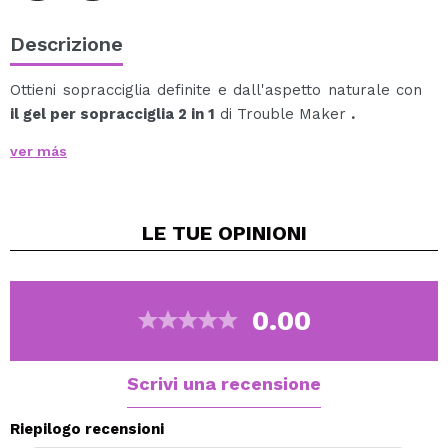
Descrizione
Ottieni sopracciglia definite e dall'aspetto naturale con
il gel per sopracciglia 2 in 1
di Trouble Maker
.
La sua punta ultra sottile consente di disegnare tratti
ver más
simili a capelli veri, riempiendo facilmente le zone
meno popolate per un risultato più denso e armonioso.
La formula fluida si applica facilmente e si sfuma senza
LE TUE
OPINIONI
sforzo, lasciando un effetto "tatuaggio" a lunga durata
che rimane inalterato per tutto il giorno.
Precisione, naturalezza e lunga durata in un prodotto
accessibile e indispensabile per la tua routine
0.00
quotidiana.
Vegan.
Scrivi una recensione
Cruelty free.
Riepilogo recensioni