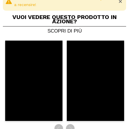
a recensire!
VUOI VEDERE QUESTO PRODOTTO IN
AZIONE?
SCOPRI DI PIÙ
Condividi un video o una foto
Il tuo video potrebbe essere il primo. Immaginalo...
Consiglieresti questo acquisto?
Si
No
5/5
INVIA