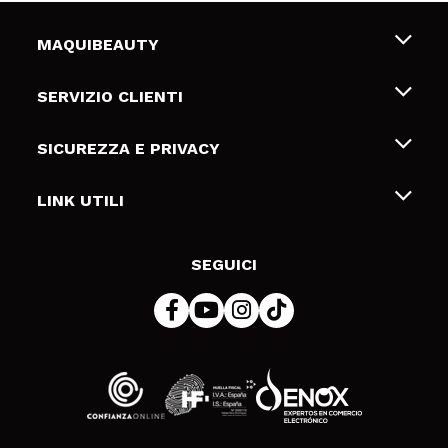
MAQUIBEAUTY
Chi siamo
SERVIZIO CLIENTI
Offerte di lavoro
Spedizioni & Resi
SICUREZZA E PRIVACY
Gift Cards
Recesso / Resi
Termini e condizioni
LINK UTILI
Metodi di pagamamento
Informativa sulla privacy
Contattaci
Politica Cookies
SEGUICI
Risoluzione delle controversie online (ODR)