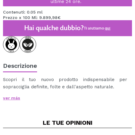
ultime 24 ore.
Contenuti: 0.05 ml
Prezzo x 100 Ml: 9.899,98€
Hai qualche dubbio?
Ti aiutiamo
qui
Descrizione
Scopri il tuo nuovo prodotto indispensabile per
sopracciglia definite, folte e dall'aspetto naturale.
Questa
matita per sopracciglia Fluffer Brow Brush
ver más
Natural di Trouble Maker
si distingue per il suo
innovativo applicatore triangolare con punta a setole,
progettato per imitare il tratto dei peli veri e riempire
LE TUE
OPINIONI
con precisione anche le zone più rade.
Ottieni un effetto naturale o più intenso a seconda della