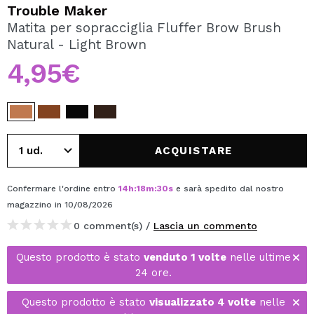
VOGLIO REGISTRARMI
Trouble Maker
Matita per sopracciglia Fluffer Brow Brush
Creando un account su Maquibeauty.it potrai fare i tuoi
Natural - Light Brown
acquisti velocemente, controllare lo stato dei tuoi ordini e
consultare le tue operazioni precedenti.
4,95€
CREARE UN ACCOUNT
ACQUISTARE
Confermare l'ordine entro
14
h
:
18
m
:
30
s
e sarà spedito dal nostro
magazzino
in 10/08/2026
0 comment(s) /
Lascia un commento
Questo prodotto è stato
venduto 1 volte
nelle ultime
24 ore.
Questo prodotto è stato
visualizzato 4 volte
nelle