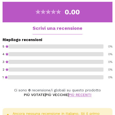
pressione e della quantità di prodotto applicata. Le tue
sopracciglia non sono mai state così folte e definite.
0.00
Vegan.
Cruelty free.
Scrivi una recensione
Riepilogo recensioni
5
0%
4
0%
3
0%
2
0%
1
0%
Ci sono
0
recensione/i globali su questo prodotto
PIÙ VOTATE
PIÙ VECCHIE
PIÙ RECENTI
Ancora nessuna recensione in italiano. Sii il primo