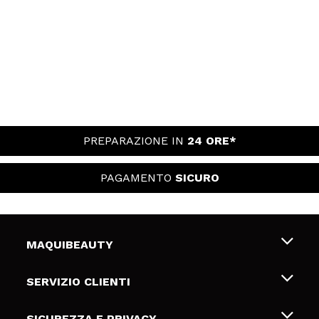
PREPARAZIONE IN
24 ORE*
PAGAMENTO
SICURO
MAQUIBEAUTY
Chi siamo
SERVIZIO CLIENTI
Offerte di lavoro
Spedizioni & Resi
SICUREZZA E PRIVACY
Gift Cards