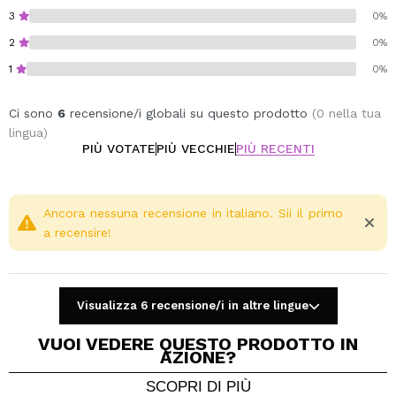
3
0%
2
0%
1
0%
Ci sono
6
recensione/i globali su questo prodotto
(0 nella tua
lingua)
PIÙ VOTATE
PIÙ VECCHIE
PIÙ RECENTI
Ancora nessuna recensione in italiano. Sii il primo
a recensire!
Visualizza 6 recensione/i in altre lingue
VUOI VEDERE QUESTO PRODOTTO IN
AZIONE?
SCOPRI DI PIÙ
Condividi un video o una foto