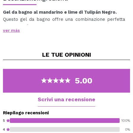
Gel da bagno al mandarino e lime di Tulipán Negro.
Questo gel da bagno offre una combinazione perfetta
di proprietà idratanti, antiossidanti ed esfolianti, che si
ver más
prendono cura e rivitalizzano la pelle.
Inoltre, il suo aroma intenso e fresco, intriso di note
agrumate, dona una piacevole sensazione di freschezza
LE TUE
OPINIONI
e benessere, rendendo ogni utilizzo un'esperienza
rinfrescante e rivitalizzante.
Vegan.
5.00
Cruelty free.
Scrivi una recensione
Riepilogo recensioni
5
100%
4
0%