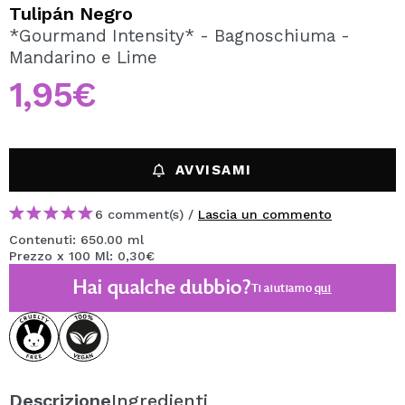
VOGLIO REGISTRARMI
Tulipán Negro
*Gourmand Intensity* - Bagnoschiuma -
Creando un account su Maquibeauty.it potrai fare i tuoi
Mandarino e Lime
acquisti velocemente, controllare lo stato dei tuoi ordini e
consultare le tue operazioni precedenti.
1,95€
CREARE UN ACCOUNT
AVVISAMI
6 comment(s) /
Lascia un commento
Contenuti: 650.00 ml
Prezzo x 100 Ml: 0,30€
Hai qualche dubbio?
Ti aiutiamo
qui
Descrizione
Ingredienti