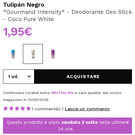
VOGLIO REGISTRARMI
Tulipán Negro
*Gourmand Intensity* - Deodorante Deo Stick
Creando un account su Maquibeauty.it potrai fare i tuoi
- Coco Pure White
acquisti velocemente, controllare lo stato dei tuoi ordini e
consultare le tue operazioni precedenti.
1,95€
CREARE UN ACCOUNT
ACQUISTARE
Confermare l'ordine entro
19
h
:
17
m
:
01
s
e sarà spedito dal nostro
magazzino
in 10/08/2026
1 comment(s) /
Lascia un commento
Questo prodotto è stato
venduto 2 volte
nelle ultime
24 ore.