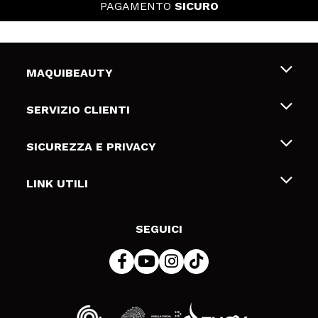
PAGAMENTO
SICURO
MAQUIBEAUTY
Chi siamo
SERVIZIO CLIENTI
Offerte di lavoro
Spedizioni & Resi
SICUREZZA E PRIVACY
Gift Cards
Recesso / Resi
Termini e condizioni
LINK UTILI
Metodi di pagamamento
Informativa sulla privacy
Contattaci
Politica Cookies
SEGUICI
Risoluzione delle controversie online (ODR)