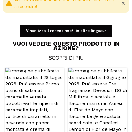
Ancora nessuna recensione in italiano. Sii il primo
a recensire!
Visualizza 1 recensione/i in altre lingue
VUOI VEDERE QUESTO PRODOTTO IN
AZIONE?
SCOPRI DI PIÙ
Condividi un video o una foto
Il tuo video potrebbe essere il primo. Immaginalo...
Consiglieresti questo acquisto?
Si
No
5/5
INVIA