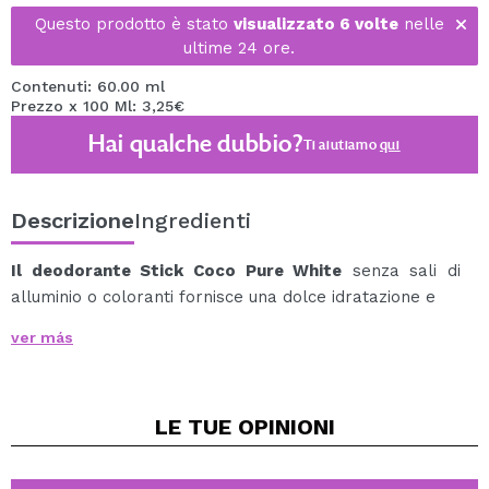
Questo prodotto è stato
visualizzato 6 volte
nelle
ultime 24 ore.
Contenuti: 60.00 ml
Prezzo x 100 Ml: 3,25€
Hai qualche dubbio?
Ti aiutiamo
qui
Descrizione
Ingredienti
Il deodorante Stick Coco Pure White
senza sali di
alluminio o coloranti fornisce una dolce idratazione e
Protegge le ascelle con una fragranza esotica di lunga
ver más
durata, prendendosi cura della nostra pelle.
Per una sudorazione controllata durante tutta la
giornata.
LE TUE
OPINIONI
Prodotto vegano.
Senza crudeltà.