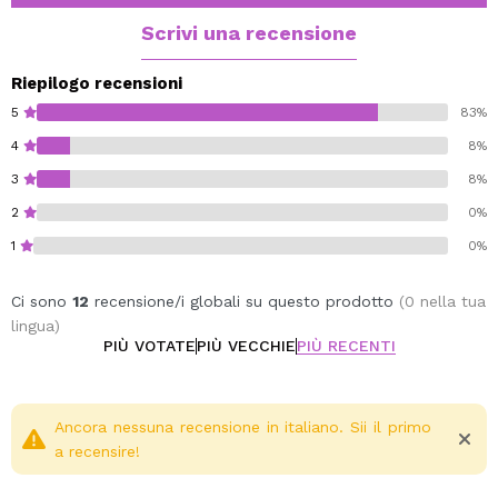
Senza parabeni.
Senza solfati.
Scrivi una recensione
Vegan.
Cruelty free.
Riepilogo recensioni
5
83%
4
8%
3
8%
2
0%
1
0%
Ci sono
12
recensione/i globali su questo prodotto
(0 nella tua
lingua)
PIÙ VOTATE
PIÙ VECCHIE
PIÙ RECENTI
Ancora nessuna recensione in italiano. Sii il primo
a recensire!