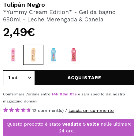
VOGLIO REGISTRARMI
Tulipán Negro
*Yummy Cream Edition* - Gel da bagno
Creando un account su Maquibeauty.it potrai fare i tuoi
650ml - Leche Merengada & Canela
acquisti velocemente, controllare lo stato dei tuoi ordini e
consultare le tue operazioni precedenti.
2,49€
CREARE UN ACCOUNT
ACQUISTARE
Confermare l'ordine entro
14
h
:
08
m
:
03
s
e sarà spedito dal nostro
magazzino
domani
12 comment(s) /
Lascia un commento
Questo prodotto è stato
venduto 5 volte
nelle ultime
24 ore.