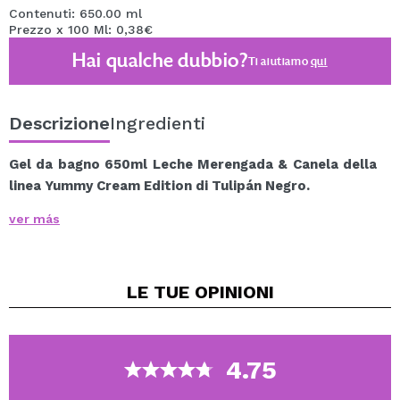
Contenuti: 650.00 ml
Prezzo x 100 Ml: 0,38€
Hai qualche dubbio?
Ti aiutiamo
qui
Descrizione
Ingredienti
Gel da bagno 650ml Leche Merengada & Canela della
linea Yummy Cream Edition di Tulipán Negro.
Un trattamento corpo ricco e cremoso che nutre in
ver más
profondità detergendo e proteggendo la pelle,
fornendo una doccia deliziosa e rinfrescante con
l'aroma di latte meringato e cannella.
LE TUE
OPINIONI
Irresistibile, vero?
Intensamente profumato.
Dermatologicamente testato.
4.75
Senza coloranti.