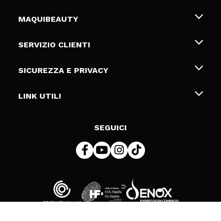
MAQUIBEAUTY
Chi siamo
SERVIZIO CLIENTI
Offerte di lavoro
Spedizioni & Resi
SICUREZZA E PRIVACY
Gift Cards
Recesso / Resi
Termini e condizioni
LINK UTILI
Metodi di pagamamento
Informativa sulla privacy
Contattaci
Politica Cookies
SEGUICI
Risoluzione delle controversie online (ODR)