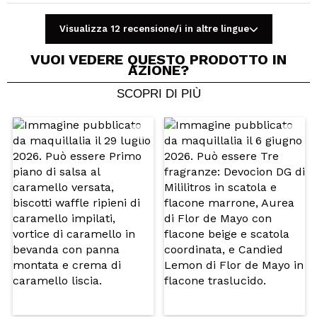
Visualizza 12 recensione/i in altre lingue
VUOI VEDERE QUESTO PRODOTTO IN
AZIONE?
SCOPRI DI PIÙ
Condividi un video o una foto
Il tuo video potrebbe essere il primo. Immaginalo...
Consiglieresti questo acquisto?
Si
No
5/5
INVIA