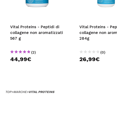
MAQUIFARMA
KOREA ZONE
TRAVEL SIZE
Vital Proteins - Peptidi di
Vital Proteins - Pep
collagene non aromatizzati
collagene non arom
NATURE
567 g
284g
(2)
(0)
SPECIALE
44,99€
26,99€
OUTLET
SONO TORNATI!
PROSSIMAMENTE
TOP
>
MARCHE
>
VITAL PROTEINS
BLOG