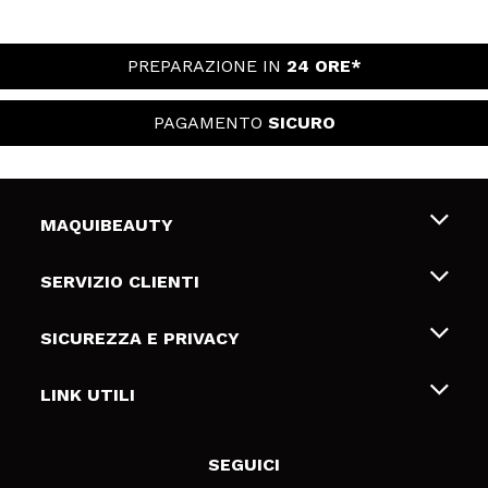
PREPARAZIONE IN
24 ORE*
PAGAMENTO
SICURO
MAQUIBEAUTY
Chi siamo
SERVIZIO CLIENTI
Offerte di lavoro
Spedizioni & Resi
SICUREZZA E PRIVACY
Gift Cards
Recesso / Resi
Termini e condizioni
LINK UTILI
Metodi di pagamamento
Informativa sulla privacy
Contattaci
Politica Cookies
SEGUICI
Risoluzione delle controversie online (ODR)