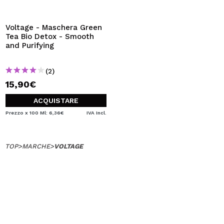
VOGLIO REGISTRARMI
Creando un account su Maquibeauty.it potrai fare i tuoi
Voltage - Maschera Green
acquisti velocemente, controllare lo stato dei tuoi ordini e
Tea Bio Detox - Smooth
consultare le tue operazioni precedenti.
and Purifying
(2)
CREARE UN ACCOUNT
15,90€
ACQUISTARE
Prezzo x 100 Ml: 6,36€
IVA Incl.
TOP
>
MARCHE
>
VOLTAGE