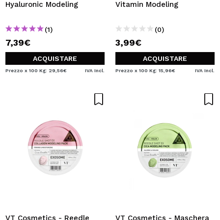
Hyaluronic Modeling
Vitamin Modeling
(1)
(0)
7,39€
3,99€
ACQUISTARE
ACQUISTARE
Prezzo x 100 Kg: 29,56€
IVA Incl.
Prezzo x 100 Kg: 15,96€
IVA Incl.
VT Cosmetics - Reedle
VT Cosmetics - Maschera