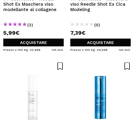
Shot Ex Maschera viso
viso Reedle Shot Ex Cica
modellante al collagene
Modeling
(3)
(0)
5,99€
7,39€
ACQUISTARE
ACQUISTARE
Prezzo x 100 Kg: 23,96€
IVA Incl.
Prezzo x 100 Kg: 29,56€
IVA Incl.