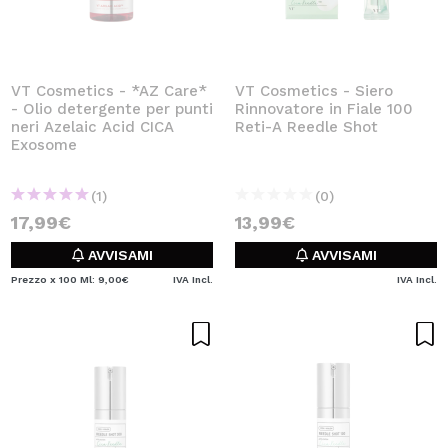
VT Cosmetics - *AZ Care*
VT Cosmetics - Siero
- Olio detergente per punti
Rinnovatore in Fiale 100
neri Azelaic Acid CICA
Reti-A Reedle Shot
Exosome
(1)
(0)
17,99€
13,99€
AVVISAMI
AVVISAMI
Prezzo x 100 Ml: 9,00€
IVA Incl.
IVA Incl.