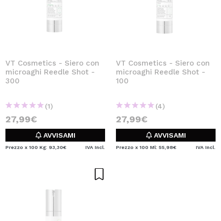
VT Cosmetics - Siero con
VT Cosmetics - Siero con
microaghi Reedle Shot -
microaghi Reedle Shot -
300
100
(1)
(4)
27,99€
27,99€
AVVISAMI
AVVISAMI
Prezzo x 100 Kg: 93,30€
IVA Incl.
Prezzo x 100 Ml: 55,98€
IVA Incl.