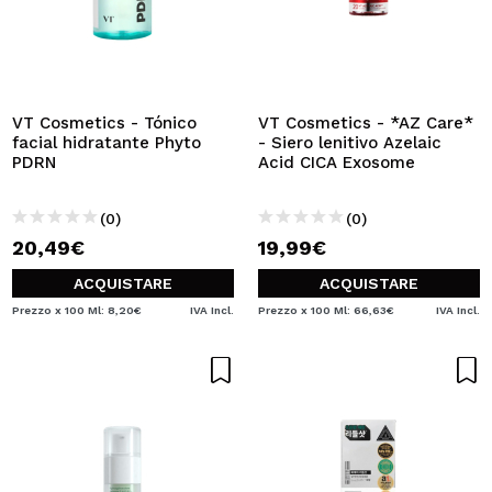
VT Cosmetics - Tónico
VT Cosmetics - *AZ Care*
facial hidratante Phyto
- Siero lenitivo Azelaic
PDRN
Acid CICA Exosome
(0)
(0)
20,49€
19,99€
ACQUISTARE
ACQUISTARE
Prezzo x 100 Ml: 8,20€
IVA Incl.
Prezzo x 100 Ml: 66,63€
IVA Incl.