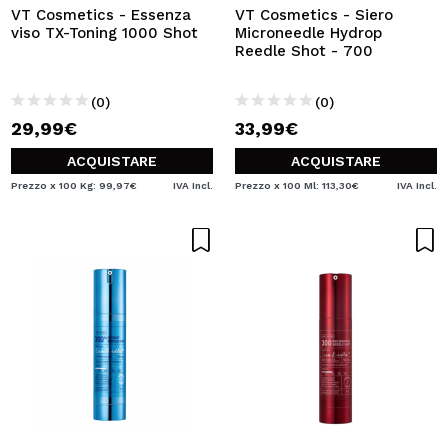
VT Cosmetics - Essenza
VT Cosmetics - Siero
viso TX-Toning 1000 Shot
Microneedle Hydrop
Reedle Shot - 700
(0)
(0)
29,99€
33,99€
ACQUISTARE
ACQUISTARE
Prezzo x 100 Kg: 99,97€
IVA Incl.
Prezzo x 100 Ml: 113,30€
IVA Incl.