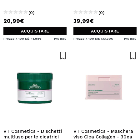
(0)
(0)
20,99€
39,99€
ACQUISTARE
ACQUISTARE
Prezzo x 100 Ml: 41,98€
IVA Incl.
Prezzo x 100 Kg: 133,30€
IVA Incl.
VT Cosmetics - Dischetti
VT Cosmetics - Maschera
multiuso per le cicatrici
viso Cica Collagen - 30ea