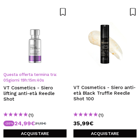
Questa offerta termina tra:
05
giorni
19
h
:
15
m
:
39
s
VT Cosmetics - Siero anti-
VT Cosmetics - Siero
età Black Truffle Reedle
lifting anti-età Reedle
Shot 100
Shot
(1)
(1)
24,99€
35,99€
31,19€
-20%
ACQUISTARE
ACQUISTARE