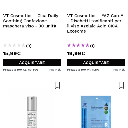
VOGLIO REGISTRARMI
Creando un account su Maquibeauty.it potrai fare i tuoi
VT Cosmetics - Cica Daily
VT Cosmetics - *AZ Care*
acquisti velocemente, controllare lo stato dei tuoi ordini e
Soothing Confezione
- Dischetti tonificanti per
consultare le tue operazioni precedenti.
maschera viso - 30 unità
il viso Azelaic Acid CICA
Exosome
CREARE UN ACCOUNT
(0)
(1)
15,99€
19,99€
ACQUISTARE
ACQUISTARE
Prezzo x 100 Kg: 53,30€
IVA Incl.
Prezzo x 100 Ml: 11,11€
IVA Incl.