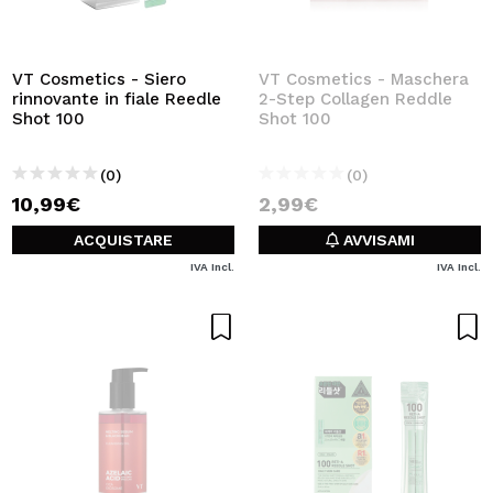
VT Cosmetics - Siero
VT Cosmetics - Maschera
rinnovante in fiale Reedle
2-Step Collagen Reddle
Shot 100
Shot 100
(0)
(0)
10,99€
2,99€
ACQUISTARE
AVVISAMI
IVA Incl.
IVA Incl.