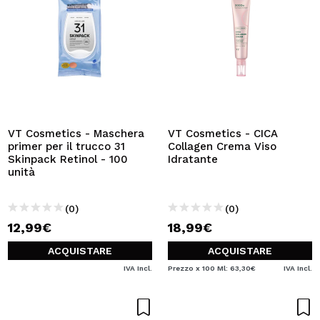
VT Cosmetics - Maschera
VT Cosmetics - CICA
primer per il trucco 31
Collagen Crema Viso
Skinpack Retinol - 100
Idratante
unità
(0)
(0)
12,99€
18,99€
ACQUISTARE
ACQUISTARE
IVA Incl.
Prezzo x 100 Ml: 63,30€
IVA Incl.