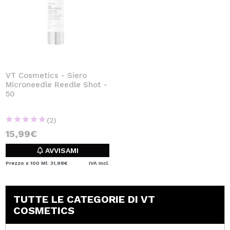
VT Cosmetics - Siero
Microneedle Reedle Shot -
50
(2)
15,99€
AVVISAMI
Prezzo x 100 Ml: 31,98€
IVA Incl.
TUTTE LE CATEGORIE DI VT
COSMETICS