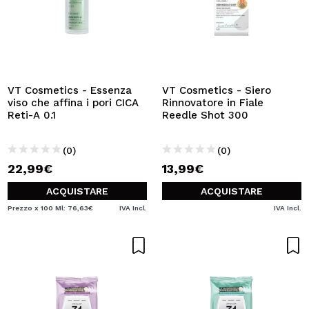
VT Cosmetics - Essenza
VT Cosmetics - Siero
viso che affina i pori CICA
Rinnovatore in Fiale
Reti-A 0.1
Reedle Shot 300
(0)
(0)
22,99€
13,99€
ACQUISTARE
ACQUISTARE
Prezzo x 100 Ml: 76,63€
IVA Incl.
IVA Incl.