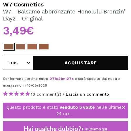
VOGLIO REGISTRARMI
W7 Cosmetics
W7 - Balsamo abbronzante Honolulu Bronzin’
Creando un account su Maquibeauty.it potrai fare i tuoi
Dayz - Original
acquisti velocemente, controllare lo stato dei tuoi ordini e
consultare le tue operazioni precedenti.
3,49€
CREARE UN ACCOUNT
ACQUISTARE
Confermare l'ordine entro
07
h
:
21
m
:
27
s
e sarà spedito dal nostro
magazzino
in 10/08/2026
10 comment(s) /
Lascia un commento
Questo prodotto è stato
venduto 5 volte
nelle ultime
24 ore.
Hai qualche dubbio?
Ti aiutiamo
qui