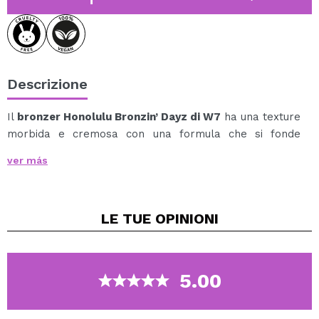
Descrizione
Il
bronzer Honolulu Bronzin’ Dayz di W7
ha una texture
morbida e cremosa con una formula che si fonde
facilmente con la pelle, donando un finish naturale e un
ver más
colorito sano con un tocco caldo e abbronzato.
La sua texture modulare permette di adattare
l'intensità del risultato, da un colorito sano e naturale a
LE TUE
OPINIONI
un finish più definito e scolpito.
Si sfuma uniformemente senza lasciare aloni, donando
alla pelle un finish leggero e naturale.
Ideale per donare calore al viso, esaltare i lineamenti e
5.00
ottenere un'abbronzatura luminosa tutto l'anno.
Il risultato è una pelle più calda e luminosa, con un