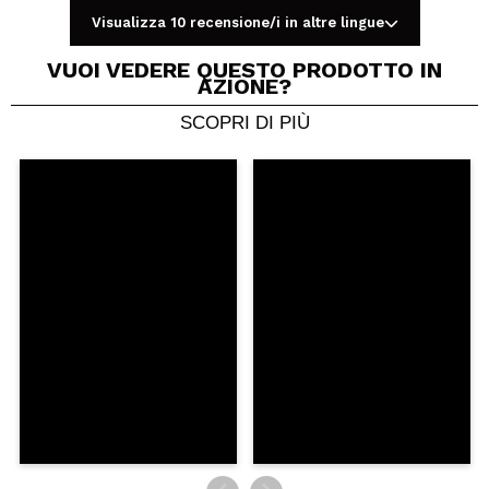
Visualizza 10 recensione/i in altre lingue
VUOI VEDERE QUESTO PRODOTTO IN
AZIONE?
SCOPRI DI PIÙ
Condividi un video o una foto
Il tuo video potrebbe essere il primo. Immaginalo...
Consiglieresti questo acquisto?
Si
No
5/5
INVIA