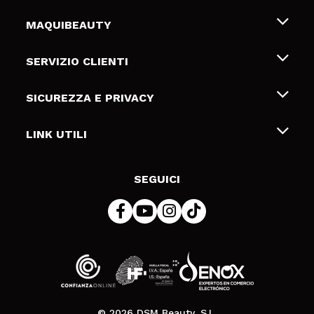
MAQUIBEAUTY
Chi siamo
SERVIZIO CLIENTI
Offerte di lavoro
Spedizioni & Resi
SICUREZZA E PRIVACY
Gift Cards
Recesso / Resi
Termini e condizioni
LINK UTILI
Metodi di pagamamento
Informativa sulla privacy
Contattaci
Politica Cookies
SEGUICI
Risoluzione delle controversie online (ODR)
© 2026 DSM Beauty, S.L.