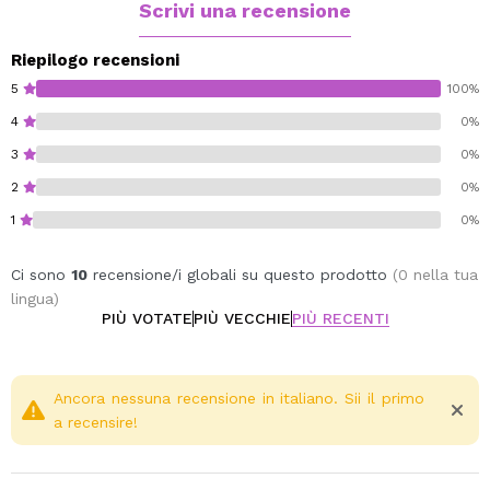
aspetto naturalmente abbronzato.
Scrivi una recensione
Cruelty free.
Riepilogo recensioni
Vegan.
5
100%
4
0%
3
0%
2
0%
1
0%
Ci sono
10
recensione/i globali su questo prodotto
(0 nella tua
lingua)
PIÙ VOTATE
PIÙ VECCHIE
PIÙ RECENTI
Ancora nessuna recensione in italiano. Sii il primo
a recensire!