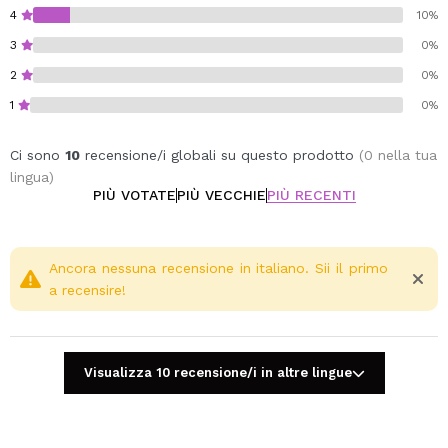
4
10%
3
0%
2
0%
1
0%
Ci sono
10
recensione/i globali su questo prodotto
(0 nella tua
lingua)
PIÙ VOTATE
PIÙ VECCHIE
PIÙ RECENTI
Ancora nessuna recensione in italiano. Sii il primo
a recensire!
Visualizza 10 recensione/i in altre lingue