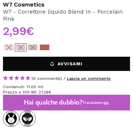
VOGLIO REGISTRARMI
W7 Cosmetics
W7 - Correttore liquido Blend In - Porcelain
Creando un account su Maquibeauty.it potrai fare i tuoi
Pink
acquisti velocemente, controllare lo stato dei tuoi ordini e
consultare le tue operazioni precedenti.
2,99€
CREARE UN ACCOUNT
AVVISAMI
10 comment(s) /
Lascia un commento
Contenuti: 11.00 ml
Prezzo x 100 Ml: 27,18€
Hai qualche dubbio?
Ti aiutiamo
qui