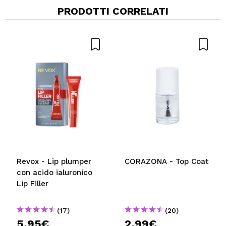
PRODOTTI CORRELATI
Condividi un video o una foto
Il tuo video potrebbe essere il primo. Immaginalo...
Consiglieresti questo acquisto?
Si
No
5/5
INVIA
Revox - Lip plumper
CORAZONA - Top Coat
con acido ialuronico
Lip Filler
(17)
(20)
5,95€
2,99€