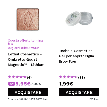
Questa offerta termina
tra:
00
giorni
01
h
:
55
m
:
38
s
Technic Cosmetics -
Lethal Cosmetics -
Gel per sopracciglia
Ombretto Godet
Brow Fxer
Magnetic™ - Lithium
(4)
(38)
5,95€
1,99€
7,00€
-15%
ACQUISTARE
ACQUISTARE
Prezzo x 100 Kg: 437,50€
IVA Incl.
IVA Incl.