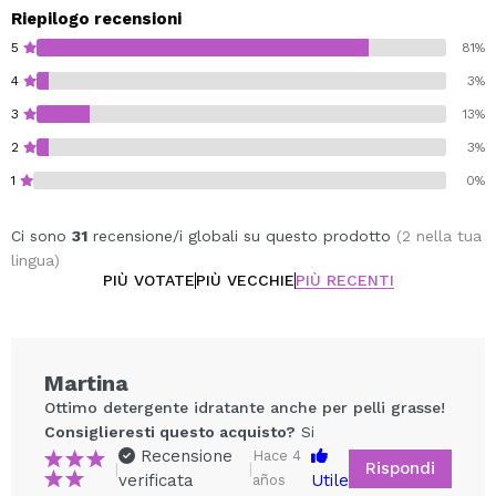
Riepilogo recensioni
5
81%
4
3%
3
13%
2
3%
1
0%
Ci sono
31
recensione/i globali su questo prodotto
(2 nella tua
lingua)
PIÙ VOTATE
PIÙ VECCHIE
PIÙ RECENTI
Martina
Ottimo detergente idratante anche per pelli grasse!
Consiglieresti questo acquisto?
Si
Recensione
Hace 4
Rispondi
|
|
verificata
Utile
años