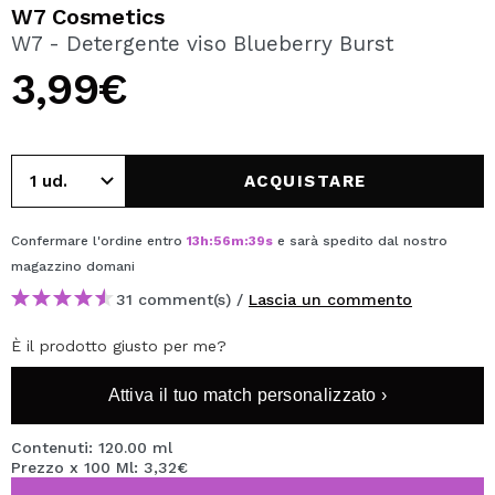
VOGLIO REGISTRARMI
W7 Cosmetics
W7 - Detergente viso Blueberry Burst
Creando un account su Maquibeauty.it potrai fare i tuoi
acquisti velocemente, controllare lo stato dei tuoi ordini e
3,99€
consultare le tue operazioni precedenti.
CREARE UN ACCOUNT
ACQUISTARE
Confermare l'ordine entro
13
h
:
56
m
:
39
s
e sarà spedito dal nostro
magazzino
domani
31 comment(s) /
Lascia un commento
È il prodotto giusto per me?
Attiva il tuo match personalizzato ›
Contenuti: 120.00 ml
Prezzo x 100 Ml: 3,32€