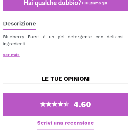
Hai qualche dubbio?
Ti aiutiamo
qui
Descrizione
Blueberry Burst è un gel detergente con deliziosi
ingredienti.
La sua formula liscia contiene estratti di mirtilli, cactus
ver más
e avena.
Grazie ai suoi ingredienti, fornisce una buona detersione
del viso e lascia la pelle morbida e idratata.
LE TUE
OPINIONI
Con un leggero aroma di mirtillo.
Ideale per tutti i tipi di pelle.
Cruelty free.
4.60
Scrivi una recensione