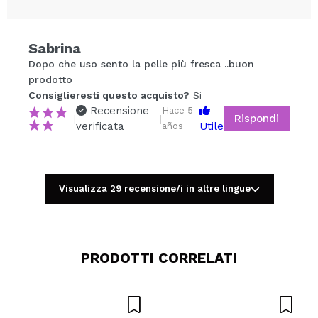
Sabrina
Condividi un video o una foto
Dopo che uso sento la pelle più fresca ..buon
Il tuo video potrebbe essere il primo. Immaginalo...
prodotto
Consiglieresti questo acquisto?
Si
Recensione
Hace 5
Rispondi
|
|
Consiglieresti questo acquisto?
Si
No
verificata
Utile
años
5/5
INVIA
Visualizza 29 recensione/i in altre lingue
PRODOTTI CORRELATI