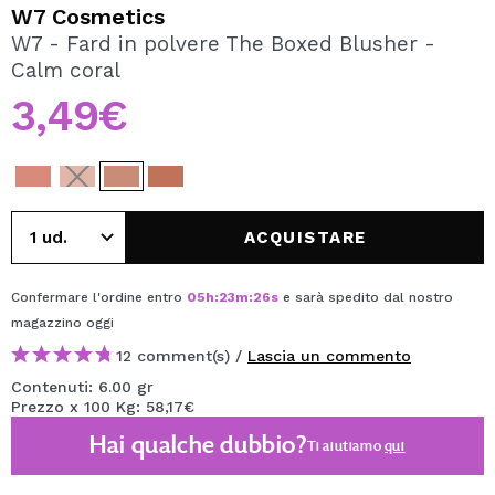
VOGLIO REGISTRARMI
W7 Cosmetics
W7 - Fard in polvere The Boxed Blusher -
Creando un account su Maquibeauty.it potrai fare i tuoi
Calm coral
acquisti velocemente, controllare lo stato dei tuoi ordini e
consultare le tue operazioni precedenti.
3,49€
CREARE UN ACCOUNT
ACQUISTARE
Confermare l'ordine entro
05
h
:
23
m
:
26
s
e sarà spedito dal nostro
magazzino
oggi
12 comment(s) /
Lascia un commento
Contenuti: 6.00 gr
Prezzo x 100 Kg: 58,17€
Hai qualche dubbio?
Ti aiutiamo
qui