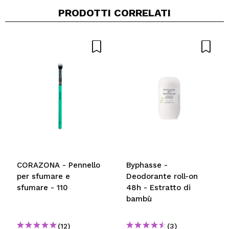
PRODOTTI CORRELATI
Condividi un video o una foto
Il tuo video potrebbe essere il primo. Immaginalo...
Consiglieresti questo acquisto?
Si
No
5/5
INVIA
CORAZONA - Pennello
Byphasse -
per sfumare e
Deodorante roll-on
sfumare - 110
48h - Estratto di
bambù
(12)
(3)