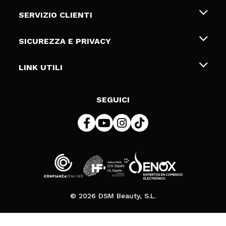
Chi siamo
SERVIZIO CLIENTI
Offerte di lavoro
Spedizioni & Resi
SICUREZZA E PRIVACY
Gift Cards
Recesso / Resi
Termini e condizioni
LINK UTILI
Metodi di pagamamento
Informativa sulla privacy
Contattaci
Politica Cookies
SEGUICI
Risoluzione delle controversie online (ODR)
© 2026 DSM Beauty, S.L.