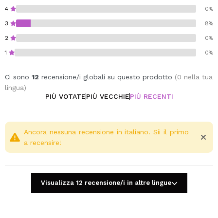
Vegan.
4
0%
Cruelty free.
3
8%
2
0%
1
0%
Ci sono
12
recensione/i globali su questo prodotto
(0 nella tua
lingua)
PIÙ VOTATE
PIÙ VECCHIE
PIÙ RECENTI
Ancora nessuna recensione in italiano. Sii il primo
a recensire!
Visualizza 12 recensione/i in altre lingue