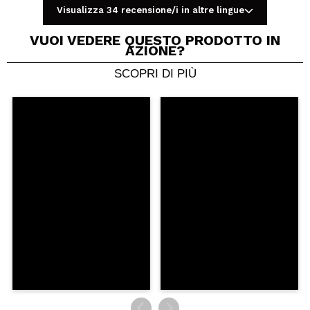
Visualizza 34 recensione/i in altre lingue
VUOI VEDERE QUESTO PRODOTTO IN
AZIONE?
SCOPRI DI PIÙ
Condividi un video o una foto
Il tuo video potrebbe essere il primo. Immaginalo...
Consiglieresti questo acquisto?
Si
No
5/5
INVIA