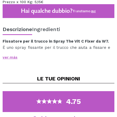
Prezzo x 100 Kg: 5,15€
Hai qualche dubbio?
Ti aiutiamo
qui
Descrizione
Ingredienti
Fissatore per il trucco in Spray The Vit C Fixer da W7.
È uno spray fissante per il trucco che aiuta a fissare e
mantenere il trucco impeccabile dopo la sua
ver más
applicazione.
Ideale per evitare che si sposti e rimanere fisso più a
lungo.
LE TUE
OPINIONI
Inoltre, lascia la pelle fresca e impeccabile,
conferendole un aspetto più succoso.
Contiene vitamina C ed estratto di cactus.
4.75
Vegan.