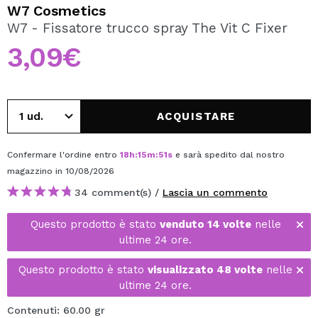
VOGLIO REGISTRARMI
W7 Cosmetics
W7 - Fissatore trucco spray The Vit C Fixer
Creando un account su Maquibeauty.it potrai fare i tuoi
acquisti velocemente, controllare lo stato dei tuoi ordini e
3,09€
consultare le tue operazioni precedenti.
CREARE UN ACCOUNT
ACQUISTARE
Confermare l'ordine entro
18
h
:
15
m
:
50
s
e sarà spedito dal nostro
magazzino
in 10/08/2026
34 comment(s) /
Lascia un commento
Questo prodotto è stato
venduto 14 volte
nelle
ultime 24 ore.
Questo prodotto è stato
visualizzato 48 volte
nelle
ultime 24 ore.
Contenuti: 60.00 gr