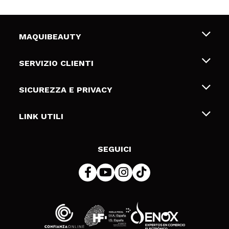
MAQUIBEAUTY
Chi siamo
SERVIZIO CLIENTI
Offerte di lavoro
Spedizioni & Resi
SICUREZZA E PRIVACY
Gift Cards
Recesso / Resi
Termini e condizioni
LINK UTILI
Metodi di pagamamento
Informativa sulla privacy
Contattaci
Politica Cookies
SEGUICI
Risoluzione delle controversie online (ODR)