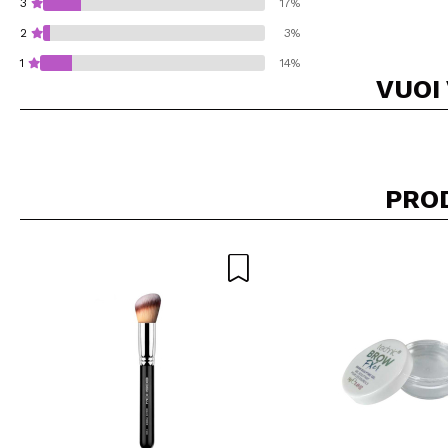
3
17%
2
3%
1
14%
VUOI
Consiglieresti ques
PRO
INVI