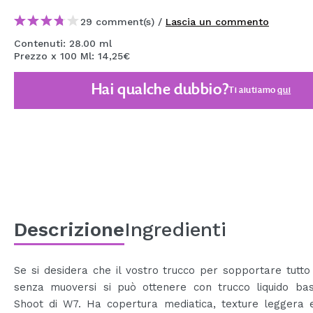
MAQUIFARMA
29 comment(s) /
Lascia un commento
KOREA ZONE
Contenuti: 28.00 ml
Prezzo x 100 Ml: 14,25€
TRAVEL SIZE
Hai qualche dubbio?
Ti aiutiamo
qui
NATURE
SPECIALE
OUTLET
SONO TORNATI!
PROSSIMAMENTE
Descrizione
Ingredienti
BLOG
Se si desidera che il vostro trucco per sopportare tutto 
senza muoversi si può ottenere con trucco liquido ba
Shoot di W7. Ha copertura mediatica, texture leggera e