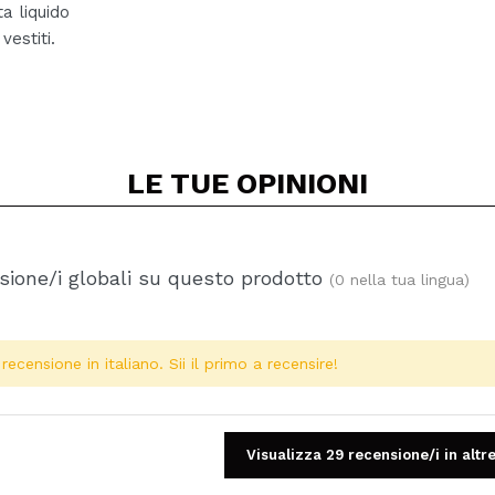
a liquido
vestiti.
LE TUE
OPINIONI
ione/i globali su questo prodotto
(0 nella tua lingua)
ecensione in italiano. Sii il primo a recensire!
Visualizza 29 recensione/i in altre