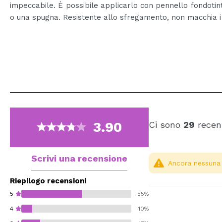
impeccabile. È possibile applicarlo con pennello fondotint
o una spugna. Resistente allo sfregamento, non macchia i 
3.90
Ci sono
29
recens
Scrivi una recensione
Ancora nessuna r
Riepilogo recensioni
5
55%
4
10%