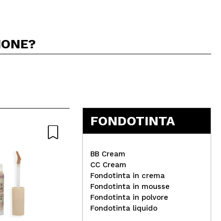
IONE?
5
FONDOTINTA
BB Cream
CC Cream
Fondotinta in crema
Fondotinta in mousse
Catrice - Spray fissativo
Fondotinta in polvore
waterproof Ultra Last2
Tec
Fondotinta liquido
fis