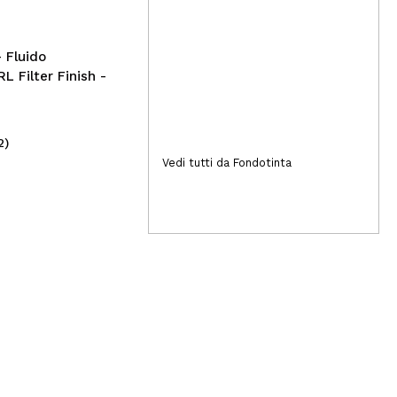
Bro
- Fluido
RL Filter Finish -
2)
(5)
5,69€
2,
Vedi tutti da Fondotinta