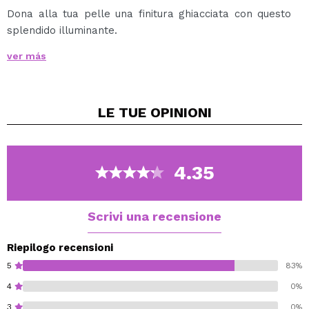
Dona alla tua pelle una finitura ghiacciata con questo
splendido illuminante.
Con un tono bianco ghiaccio e una spettacolare
ver más
lucentezza dorata.
Si adatta a tutte le carnagioni.
Vegan.
LE TUE
OPINIONI
4.35
Scrivi una recensione
Riepilogo recensioni
5
83%
4
0%
3
0%