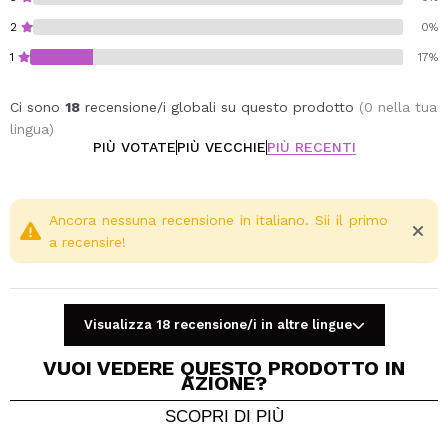
2
0%
1
17%
Ci sono
18
recensione/i globali su questo prodotto
(0 nella tua
lingua)
PIÙ VOTATE
PIÙ VECCHIE
PIÙ RECENTI
Ancora nessuna recensione in italiano. Sii il primo
a recensire!
Visualizza 18 recensione/i in altre lingue
VUOI VEDERE QUESTO PRODOTTO IN
AZIONE?
SCOPRI DI PIÙ
Condividi un video o una foto