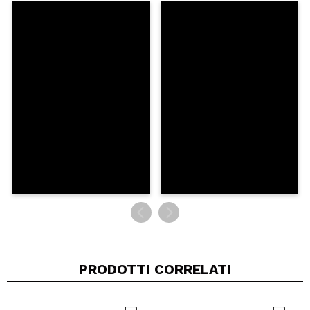
Il tuo video potrebbe essere il primo. Immaginalo...
Consiglieresti questo acquisto?
Si
No
5/5
INVIA
PRODOTTI CORRELATI