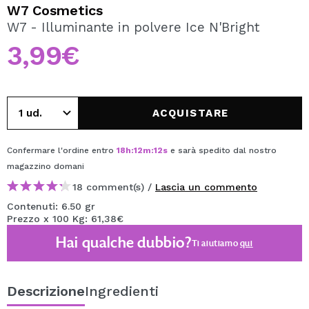
VOGLIO REGISTRARMI
W7 Cosmetics
W7 - Illuminante in polvere Ice N'Bright
Creando un account su Maquibeauty.it potrai fare i tuoi
acquisti velocemente, controllare lo stato dei tuoi ordini e
3,99€
consultare le tue operazioni precedenti.
CREARE UN ACCOUNT
ACQUISTARE
Confermare l'ordine entro
18
h
:
12
m
:
11
s
e sarà spedito dal nostro
magazzino
domani
18 comment(s) /
Lascia un commento
Contenuti: 6.50 gr
Prezzo x 100 Kg: 61,38€
Hai qualche dubbio?
Ti aiutiamo
qui
Descrizione
Ingredienti