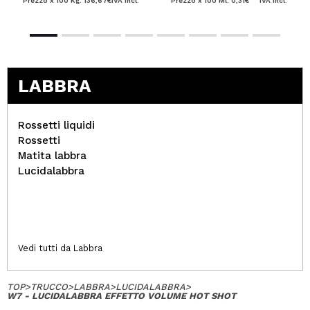
Prezzo x 100 Kg: 136,67€
IVA Incl.
Prezzo x 100 Ml: 0,31€
IVA Incl.
LABBRA
Rossetti liquidi
Rossetti
Matita labbra
Lucidalabbra
Vedi tutti da Labbra
TOP
>
TRUCCO
>
LABBRA
>
LUCIDALABBRA
>
W7 - LUCIDALABBRA EFFETTO VOLUME HOT SHOT