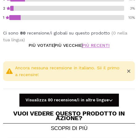
2
3%
1
10%
Ci sono
80
recensione/i globali su questo prodotto
(0 nella
tua lingua)
PIÙ VOTATE
PIÙ VECCHIE
PIÙ RECENTI
Ancora nessuna recensione in italiano. Sii il primo
a recensire!
Visualizza 80 recensione/i in altre lingue
VUOI VEDERE QUESTO PRODOTTO IN
AZIONE?
SCOPRI DI PIÙ
Condividi un video o una foto