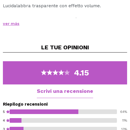
Lucidalabbra trasparente con effetto volume.
La sua formula con HotFlux® dà alle tue labbra un
ver más
grande volume!
HotFlux® fornisce un effetto caldo quando applicato
LE TUE
OPINIONI
sulle labbra.
Otterrai labbra perfette!
Cruelty Free.
4.15
Scrivi una recensione
Riepilogo recensioni
5
64%
4
11%
3
13%