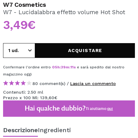
VOGLIO REGISTRARMI
W7 Cosmetics
W7 - Lucidalabbra effetto volume Hot Shot
Creando un account su Maquibeauty.it potrai fare i tuoi
acquisti velocemente, controllare lo stato dei tuoi ordini e
3,49€
consultare le tue operazioni precedenti.
CREARE UN ACCOUNT
ACQUISTARE
Confermare l'ordine entro
05
h
:
39
m
:
11
s
e sarà spedito dal nostro
magazzino
oggi
80 comment(s) /
Lascia un commento
Contenuti: 2.50 ml
Prezzo x 100 Ml: 139,60€
Hai qualche dubbio?
Ti aiutiamo
qui
Descrizione
Ingredienti