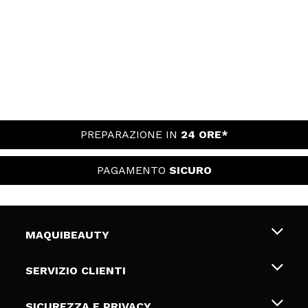
PREPARAZIONE IN
24 ORE*
PAGAMENTO
SICURO
MAQUIBEAUTY
Chi siamo
SERVIZIO CLIENTI
Offerte di lavoro
Spedizioni & Resi
SICUREZZA E PRIVACY
Gift Cards