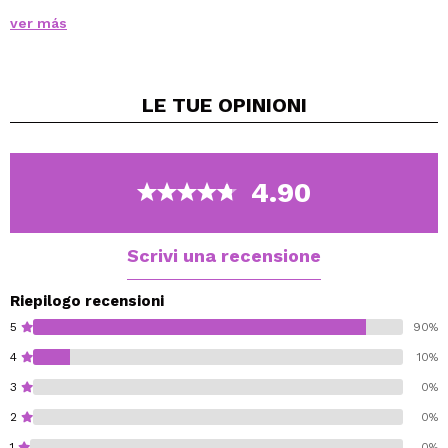
Separa, solleva e allunga le ciglia per uno sguardo
ver más
pieno e sollevato.
Il suo tono nero copre tutte le ciglia in una sola
passata.
LE TUE
OPINIONI
Grazie al suo pennello, le tue ciglia sembreranno
visibilmente più grandi dopo averlo applicato.
Delle super ciglia in un istante!
4.90
Cruelty free.
Vegan.
Scrivi una recensione
Riepilogo recensioni
5
90%
4
10%
3
0%
2
0%
1
0%