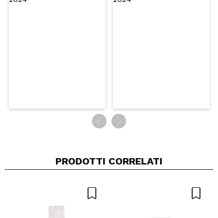
Consiglieresti questo acquisto?
Si
No
5/5
INVIA
PRODOTTI CORRELATI