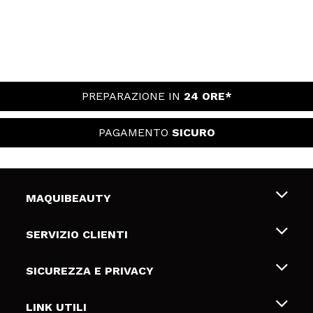
PREPARAZIONE IN
24 ORE*
PAGAMENTO
SICURO
MAQUIBEAUTY
Chi siamo
SERVIZIO CLIENTI
Offerte di lavoro
Spedizioni & Resi
SICUREZZA E PRIVACY
Gift Cards
Recesso / Resi
Termini e condizioni
LINK UTILI
Metodi di pagamamento