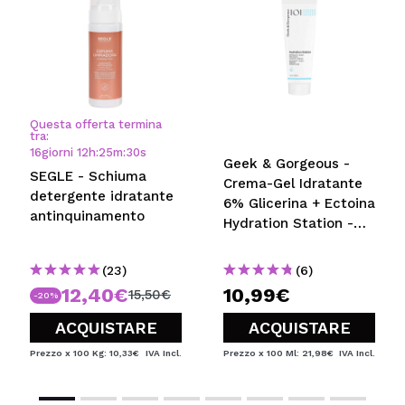
Questa offerta termina
tra:
16
giorni
12
h
:
25
m
:
30
s
Geek & Gorgeous -
SEGLE - Schiuma
Crema-Gel Idratante
detergente idratante
6% Glicerina + Ectoina
antinquinamento
Hydration Station -
Pelli normali, miste e
grasse
(23)
(6)
12,40€
10,99€
15,50€
-20%
ACQUISTARE
ACQUISTARE
Prezzo x 100 Kg: 10,33€
IVA Incl.
Prezzo x 100 Ml: 21,98€
IVA Incl.