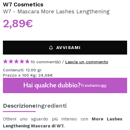
VOGLIO REGISTRARMI
W7 Cosmetics
W7 - Mascara More Lashes Lengthening
Creando un account su Maquibeauty.it potrai fare i tuoi
acquisti velocemente, controllare lo stato dei tuoi ordini e
2,89€
consultare le tue operazioni precedenti.
CREARE UN ACCOUNT
AVVISAMI
10 comment(s) /
Lascia un commento
Contenuti: 12.00 gr
Prezzo x 100 Kg: 24,08€
Hai qualche dubbio?
Ti aiutiamo
qui
Descrizione
Ingredienti
Ottieni uno sguardo più intenso con
More Lashes
Lengthening Mascara di W7.