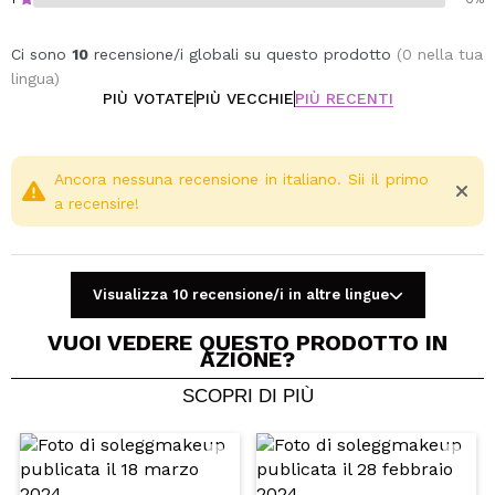
Ci sono
10
recensione/i globali su questo prodotto
(0 nella tua
lingua)
PIÙ VOTATE
PIÙ VECCHIE
PIÙ RECENTI
Ancora nessuna recensione in italiano. Sii il primo
a recensire!
Visualizza 10 recensione/i in altre lingue
VUOI VEDERE QUESTO PRODOTTO IN
AZIONE?
SCOPRI DI PIÙ
Condividi un video o una foto
Il tuo video potrebbe essere il primo. Immaginalo...