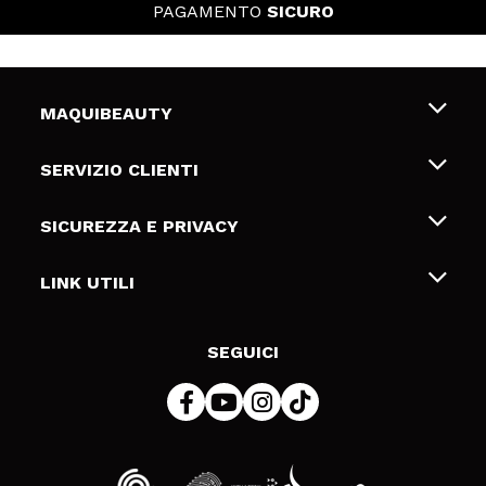
PAGAMENTO
SICURO
MAQUIBEAUTY
Chi siamo
SERVIZIO CLIENTI
Offerte di lavoro
Spedizioni & Resi
SICUREZZA E PRIVACY
Gift Cards
Recesso / Resi
Termini e condizioni
LINK UTILI
Metodi di pagamamento
Informativa sulla privacy
Contattaci
Politica Cookies
SEGUICI
Risoluzione delle controversie online (ODR)