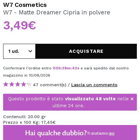
VOGLIO REGISTRARMI
W7 Cosmetics
W7 - Matte Dreamer Cipria in polvere
Creando un account su Maquibeauty.it potrai fare i tuoi
acquisti velocemente, controllare lo stato dei tuoi ordini e
3,49€
consultare le tue operazioni precedenti.
CREARE UN ACCOUNT
ACQUISTARE
Confermare l'ordine entro
00
h
:
38
m
:
42
s
e sarà spedito dal nostro
magazzino
in 10/08/2026
47 comment(s) /
Lascia un commento
Questo prodotto è stato
visualizzato 48 volte
nelle
ultime 24 ore.
Contenuti: 20.00 gr
Prezzo x 100 Kg: 17,45€
Hai qualche dubbio?
Ti aiutiamo
qui