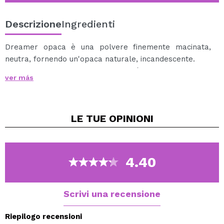
Descrizione
Ingredienti
Dreamer opaca è una polvere finemente macinata,
neutra, fornendo un'opaca naturale, incandescente.
Contenenti silice, Matte Dreamer è il prodotto ideale
ver más
per la creazione di make-up e dando il vostro aspetto
generale una finitura impeccabile.
La polvere può essere usato sotto gli occhi per
LE TUE
OPINIONI
l'evidenziazione di scopi, come pure il T - Zone.
Perfetto per tutti i tipi di pelle e toni, è diventato un
must-have in molti sacchetti di make-up!
4.40
Cruelty free
Scrivi una recensione
Riepilogo recensioni