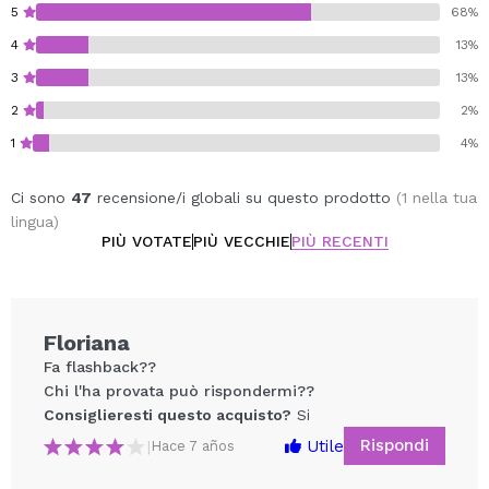
5
68%
4
13%
3
13%
2
2%
1
4%
Ci sono
47
recensione/i globali su questo prodotto
(1 nella tua
lingua)
PIÙ VOTATE
PIÙ VECCHIE
PIÙ RECENTI
Floriana
Fa flashback??
Chi l'ha provata può rispondermi??
Consiglieresti questo acquisto?
Si
Rispondi
Utile
|
Hace 7 años