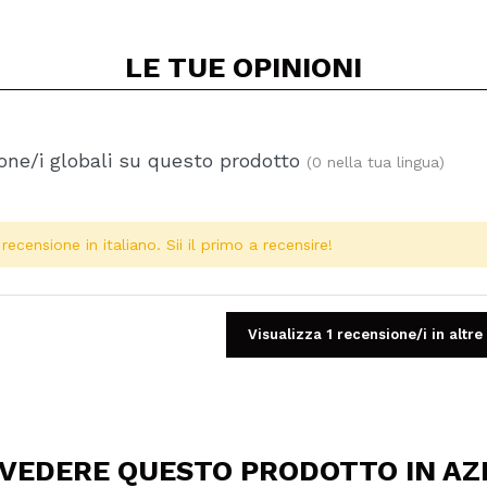
LE TUE
OPINIONI
one/i globali su questo prodotto
(0 nella tua lingua)
ecensione in italiano. Sii il primo a recensire!
Visualizza 1 recensione/i in altre
 VEDERE QUESTO PRODOTTO IN AZ
Condividi un video o una foto