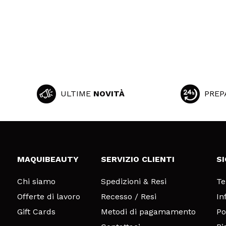
ULTIME
NOVITÀ
PREP
MAQUIBEAUTY
SERVIZIO CLIENTI
S
Chi siamo
Spedizioni & Resi
Te
Offerte di lavoro
Recesso / Resi
In
Gift Cards
Metodi di pagamamento
Po