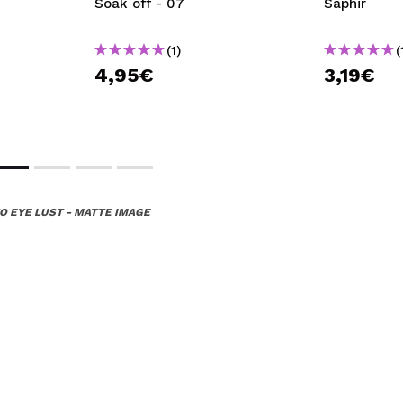
Soak off - 07
Saphir
(1)
(
4,95€
3,19€
O EYE LUST - MATTE IMAGE