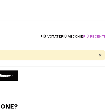
PIÙ VOTATE
PIÙ VECCHIE
PIÙ RECENTI
 lingue
IONE?