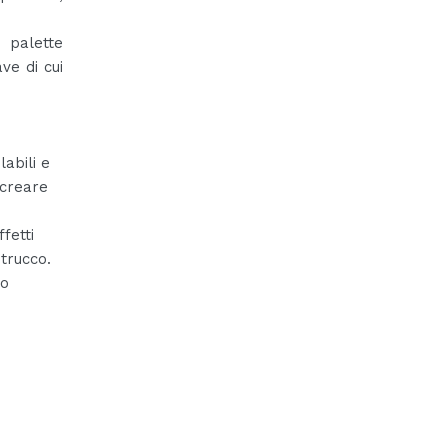
 palette
ve di cui
abili e
 creare
ffetti
 trucco.
lo