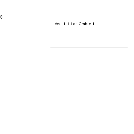
1)
(4)
1,69€
18
Vedi tutti da Ombretti