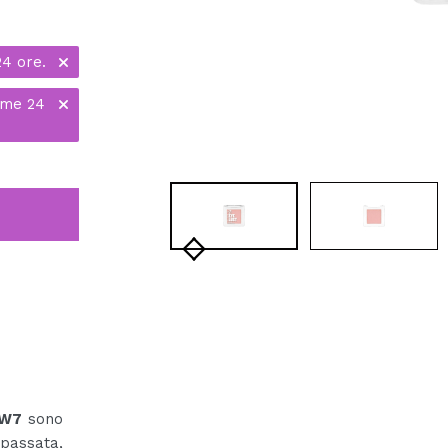
24 ore.
ime 24
 W7
sono
passata,