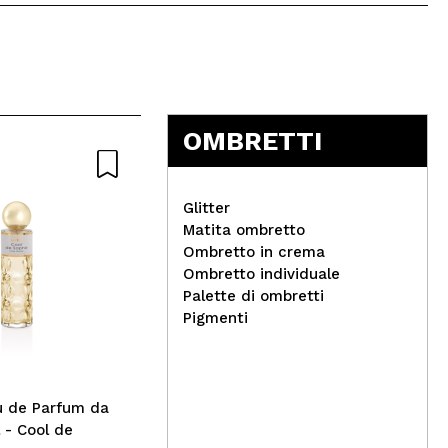
5
OMBRETTI
Nat
Glitter
Matita ombretto
Ombretto in crema
Ombretto individuale
Technic Cosmetics -
Palette di ombretti
Summer VIbes Olio per
Boo
Pigmenti
labbra - Mojito
*Wa
soi
u de Parfum da
 - Cool de