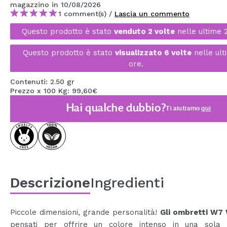
magazzino
in 10/08/2026
MAQUIFARMA
1 comment(s) /
Lascia un commento
KOREA ZONE
Questo prodotto è stato
venduto 2 volte
nelle ultime 
TRAVEL SIZE
Questo prodotto è stato
visualizzato 6 volte
nelle ult
ore.
NATURE
Contenuti: 2.50 gr
Prezzo x 100 Kg: 99,60€
SPECIALE
Hai qualche dubbio?
Ti aiutiamo
qui
OUTLET
SONO TORNATI!
PROSSIMAMENTE
Descrizione
Ingredienti
BLOG
Piccole dimensioni, grande personalità!
Gli ombretti W7
pensati per offrire un colore intenso in una sola 