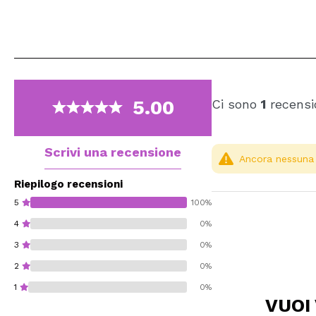
5.00
Ci sono
1
recensi
Scrivi una recensione
Ancora nessuna r
Riepilogo recensioni
5
100%
4
0%
3
0%
2
0%
1
0%
VUOI