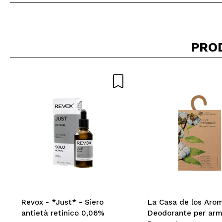
Consiglieresti ques
PRO
INVI
Revox - *Just* - Siero
La Casa de los Aro
antietà retinico 0,06%
Deodorante per arm