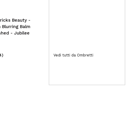
Murumuru Butter Glow -
- E
Natural Glow
icks Beauty -
Blurring Balm
hed - Jubilee
4)
(3)
Vedi tutti da Ombretti
9,69€
4,