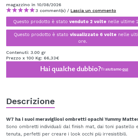
magazzino
in 10/08/2026
MAQUIFARMA
3 comment(s) /
Lascia un commento
KOREA ZONE
Questo prodotto è stato
venduto 2 volte
nelle ultime 
TRAVEL SIZE
Questo prodotto è stato
visualizzato 6 volte
nelle ult
ore.
NATURE
Contenuti: 3.00 gr
Prezzo x 100 Kg: 66,33€
SPECIALE
Hai qualche dubbio?
Ti aiutiamo
qui
OUTLET
SONO TORNATI!
PROSSIMAMENTE
Descrizione
BLOG
W7 ha i suoi meravigliosi ombretti opachi Yummy Matte
Sono ombretti individuali dal finish mat, dai toni pastello 
tenuta, perfetti per creare i look occhi più irresistibili.