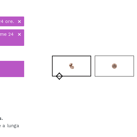
24 ore.
ime 24
s.
e a lunga