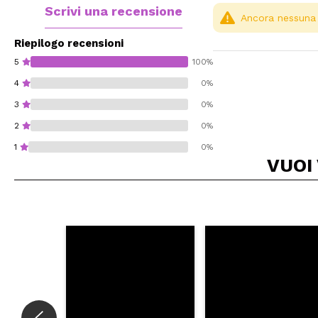
Scrivi una recensione
Ancora nessuna r
Riepilogo recensioni
5
100%
4
0%
3
0%
2
0%
1
0%
VUOI
Consiglieresti ques
INVI