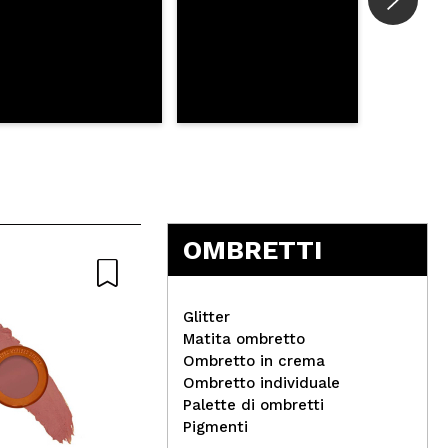
OMBRETTI
Glitter
Matita ombretto
Ombretto in crema
Ombretto individuale
Palette di ombretti
Physicians Formula -
Rev
Pigmenti
Polvere compatta
IRL