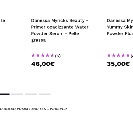
 le
Danessa Myricks Beauty -
Danessa Myr
Primer opacizzante Water
Yummy Skin 
Powder Serum - Pelle
Powder Flus
grassa
(6)
(
46,00€
35,00€
O OPACO YUMMY MATTES - WHISPER