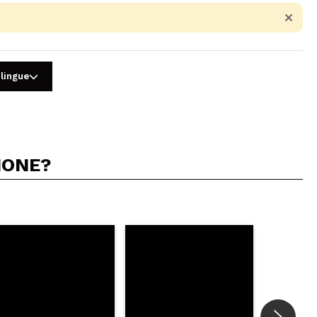
 lingue
IONE?
5