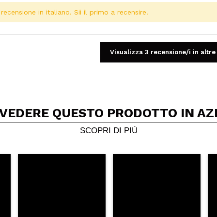
ecensione in italiano. Sii il primo a recensire!
Visualizza 3 recensione/i in altre
 VEDERE QUESTO PRODOTTO IN AZ
Condividi un video o una foto
Il tuo video potrebbe essere il primo. Immaginalo...
SCOPRI DI PIÙ
5/
to acquisto?
Si
No
A