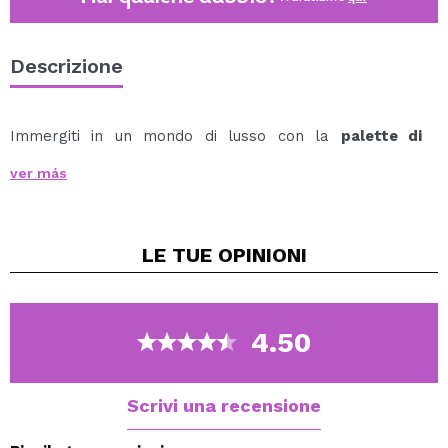
Descrizione
Immergiti in un mondo di lusso con la
palette di
pigmenti pressati W7 Influence
.
ver más
Contiene 18 ombretti in tonalità che vanno dai caldi e
tostati marroni e ramati, ai lussuosi dorati e ai nudi
squisiti.
LE TUE
OPINIONI
I loro ombretti hanno texture diverse: matte morbidi e
altamente pigmentati, lucidi burrosi e ricchi e metallici.
Completa il look con sfumature gel per un effetto
eyeliner grafico.
4.50
Vegan.
Cruelty free.
Scrivi una recensione