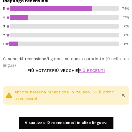
Riepilogo recensioni
5
75%
4
17%
3
0%
2
0%
1
8%
Ci sono
12
recensione/i globali su questo prodotto
(0 nella tua
lingua)
PIÙ VOTATE
PIÙ VECCHIE
PIÙ RECENTI
Ancora nessuna recensione in italiano. Sii il primo
a recensire!
Visualizza 12 recensione/i in altre lingue