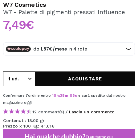
VOGLIO REGISTRARMI
W7 Cosmetics
W7 - Palette di pigmenti pressati Influence
Creando un account su Maquibeauty.it potrai fare i tuoi
acquisti velocemente, controllare lo stato dei tuoi ordini e
7,49€
consultare le tue operazioni precedenti.
CREARE UN ACCOUNT
ACQUISTARE
Confermare l'ordine entro
10
h
:
35
m
:
06
s
e sarà spedito dal nostro
magazzino
oggi
12 comment(s) /
Lascia un commento
Contenuti: 18.00 gr
Prezzo x 100 Kg: 41,61€
Hai qualche dubbio?
Ti aiutiamo
qui