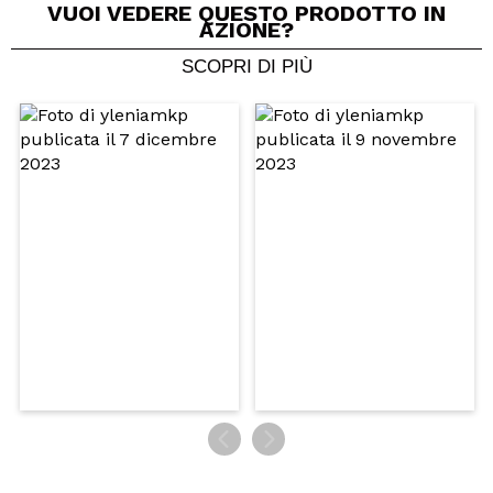
VUOI VEDERE QUESTO PRODOTTO IN
AZIONE?
SCOPRI DI PIÙ
Condividi un video o una foto
Il tuo video potrebbe essere il primo. Immaginalo...
Consiglieresti questo acquisto?
Si
No
5/5
INVIA