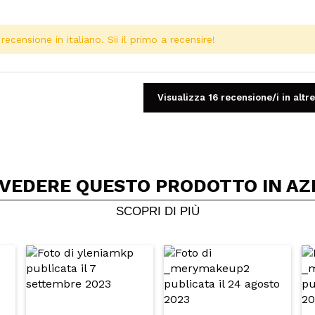
ecensione in italiano. Sii il primo a recensire!
Visualizza 16 recensione/i in altre
 VEDERE QUESTO PRODOTTO IN AZ
Condividi un video o una foto
Il tuo video potrebbe essere il primo. Immaginalo...
SCOPRI DI PIÙ
5/
to acquisto?
Si
No
A