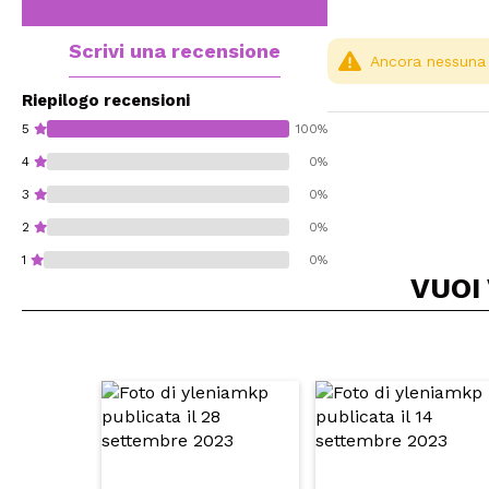
Scrivi una recensione
Ancora nessuna r
Riepilogo recensioni
5
100%
4
0%
3
0%
2
0%
1
0%
VUOI
Consiglieresti ques
INVI