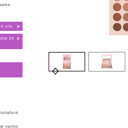
ostro
24 ore.
time 24
fumature
he vanno