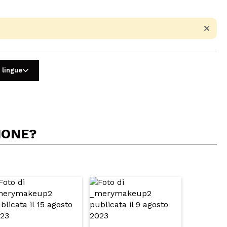
 lingue
IONE?
5