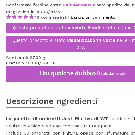
Confermare l'ordine entro
08
h
:
04
m
:
40
s
e sarà spedito dal n
MAQUIFARMA
magazzino
in 10/08/2026
KOREA ZONE
16 comment(s) /
Lascia un commento
Questo prodotto è stato
venduto 5 volte
nelle ultime 
TRAVEL SIZE
Questo prodotto è stato
visualizzato 14 volte
nelle ul
NATURE
ore.
Contenuti: 27.00 gr
SPECIALE
Prezzo x 100 Kg: 38,11€
Hai qualche dubbio?
OUTLET
Ti aiutiamo
qui
SONO TORNATI!
PROSSIMAMENTE
Descrizione
Ingredienti
BLOG
La palette di ombretti Just Mattes di W7
contiene s
neutre morbide e setose con una finitura opaca.
Include 30 ombretti con finitura opaca con sfumature c