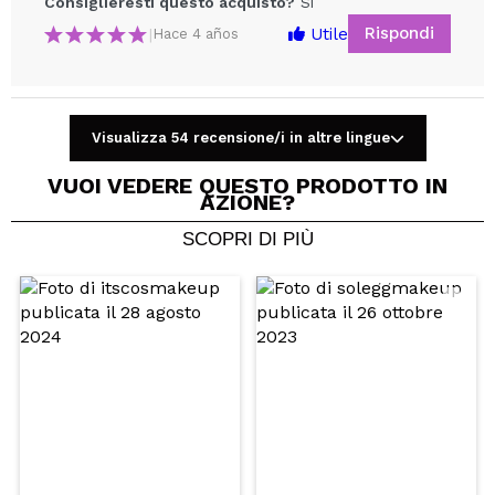
Consiglieresti questo acquisto?
Si
Rispondi
Utile
|
Hace 4 años
Visualizza 54 recensione/i in altre lingue
Condividi un video o una foto
VUOI VEDERE QUESTO PRODOTTO IN
Il tuo video potrebbe essere il primo. Immaginalo...
AZIONE?
SCOPRI DI PIÙ
Consiglieresti questo acquisto?
Si
No
5/5
INVIA