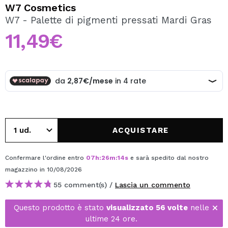
VOGLIO REGISTRARMI
W7 Cosmetics
W7 - Palette di pigmenti pressati Mardi Gras
Creando un account su Maquibeauty.it potrai fare i tuoi
acquisti velocemente, controllare lo stato dei tuoi ordini e
11,49€
consultare le tue operazioni precedenti.
CREARE UN ACCOUNT
ACQUISTARE
Confermare l'ordine entro
07
h
:
26
m
:
14
s
e sarà spedito dal nostro
magazzino
in 10/08/2026
55 comment(s) /
Lascia un commento
Questo prodotto è stato
visualizzato 56 volte
nelle
ultime 24 ore.