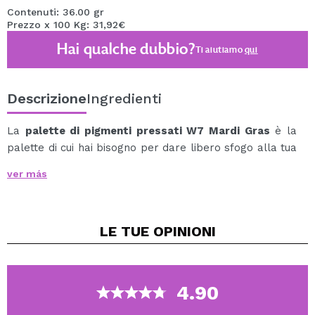
Contenuti: 36.00 gr
Prezzo x 100 Kg: 31,92€
Hai qualche dubbio?
Ti aiutiamo
qui
Descrizione
Ingredienti
La
palette di pigmenti pressati W7 Mardi Gras
è la
palette di cui hai bisogno per dare libero sfogo alla tua
immaginazione sotto il motto \ "Esprimi te stesso \".
ver más
È tempo di celebrare il potere della libera espressione
con questa incredibile palette contenente 40 ombretti
super pigmentati.
LE TUE
OPINIONI
Crea i look più originali con questa combinazione degli
ombretti più colorati e sorprendenti.
Comprende 31 tonalità dal finish opaco, 6 dal finish
shimmer e 3 metallizzati.
4.90
Con questa palette puoi creare innumerevoli look per