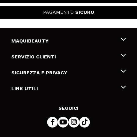
PAGAMENTO
SICURO
MAQUIBEAUTY
Chi siamo
SERVIZIO CLIENTI
Offerte di lavoro
Spedizioni & Resi
SICUREZZA E PRIVACY
Gift Cards
Recesso / Resi
Termini e condizioni
LINK UTILI
Metodi di pagamamento
Informativa sulla privacy
Contattaci
Politica Cookies
SEGUICI
Risoluzione delle controversie online (ODR)