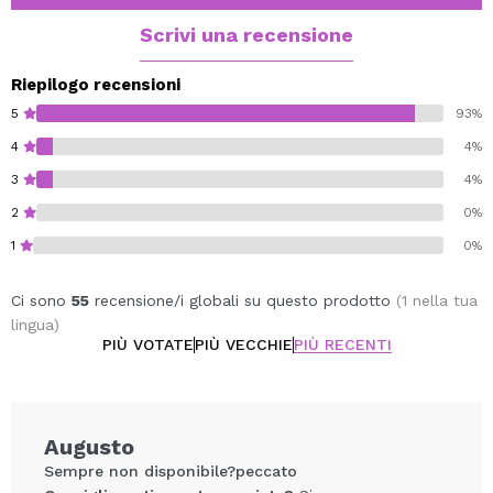
ogni momento e giorno.
Fai risaltare te e il tuo aspetto dalla massa con questa
Scrivi una recensione
palette di ombretti Mardi Gras di W7
!
Riepilogo recensioni
Cruelty free.
5
93%
Vegan.
4
4%
Paraben-free.
3
4%
2
0%
1
0%
Ci sono
55
recensione/i globali su questo prodotto
(1 nella tua
lingua)
PIÙ VOTATE
PIÙ VECCHIE
PIÙ RECENTI
Augusto
Sempre non disponibile?peccato