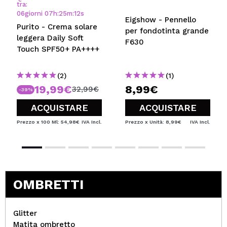
tra:
06
giorni
07
h
:
25
m
:
12
s
Eigshow - Pennello
Purito - Crema solare
per fondotinta grande
leggera Daily Soft
F630
Touch SPF50+ PA++++
(2)
(1)
19,99€
8,99€
32,99€
-39%
ACQUISTARE
ACQUISTARE
Prezzo x 100 Ml: 54,98€
IVA Incl.
Prezzo x Unità: 8,99€
IVA Incl.
OMBRETTI
Glitter
Matita ombretto