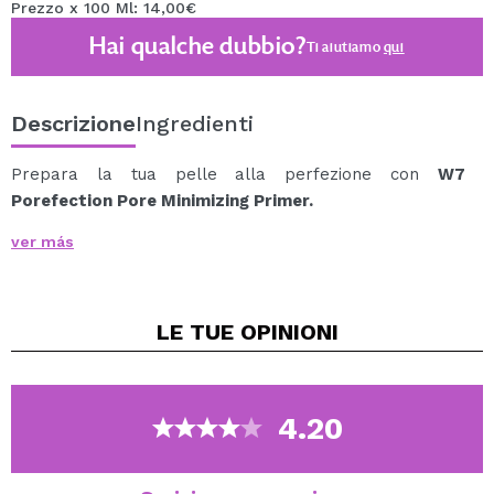
Prezzo x 100 Ml: 14,00€
Hai qualche dubbio?
Ti aiutiamo
qui
Descrizione
Ingredienti
Prepara la tua pelle alla perfezione con
W7
Porefection Pore Minimizing Primer.
Questo primer viso ultra-liscio aiuta a minimizzare e
ver más
attenuare l'aspetto dei pori e delle linee sottili, creando
la base perfetta per il trucco quotidiano.
La formula nuda di Porefection si fonde con una finitura
LE TUE
OPINIONI
opaca trasparente.
Vegan.
Cruelty free.
4.20