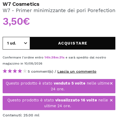
VOGLIO REGISTRARMI
W7 Cosmetics
W7 - Primer minimizzante dei pori Porefection
Creando un account su Maquibeauty.it potrai fare i tuoi
acquisti velocemente, controllare lo stato dei tuoi ordini e
3,50€
consultare le tue operazioni precedenti.
CREARE UN ACCOUNT
ACQUISTARE
Confermare l'ordine entro
14
h
:
38
m
:
31
s
e sarà spedito dal nostro
magazzino
in 10/08/2026
5 comment(s) /
Lascia un commento
Questo prodotto è stato
venduto 5 volte
nelle ultime
24 ore.
Questo prodotto è stato
visualizzato 16 volte
nelle
ultime 24 ore.
Contenuti: 25.00 ml