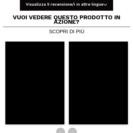
Visualizza 5 recensione/i in altre lingue
VUOI VEDERE QUESTO PRODOTTO IN
AZIONE?
SCOPRI DI PIÙ
Condividi un video o una foto
Il tuo video potrebbe essere il primo. Immaginalo...
Consiglieresti questo acquisto?
Si
No
5/5
INVIA