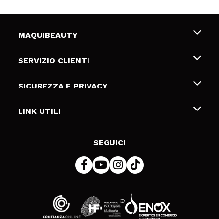
MAQUIBEAUTY
Chi siamo
SERVIZIO CLIENTI
Offerte di lavoro
Spedizioni & Resi
SICUREZZA E PRIVACY
Gift Cards
Recesso / Resi
Termini e condizioni
LINK UTILI
Metodi di pagamamento
Informativa sulla privacy
Contattaci
Politica Cookies
SEGUICI
Risoluzione delle controversie online (ODR)