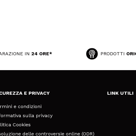
ARAZIONE IN
24 ORE*
PRODOTTI
ORI
ICUREZZA E PRIVACY
LINK UTILI
rmini e condizioni
formativa sulla privacy
litica Cookies
soluzione delle controversie online (ODR)