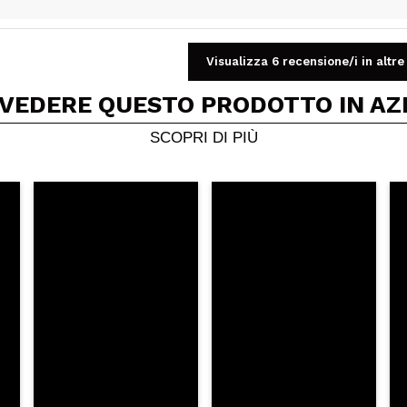
Visualizza 6 recensione/i in altre
Condividi un video o una foto
 VEDERE QUESTO PRODOTTO IN AZ
Il tuo video potrebbe essere il primo. Immaginalo...
SCOPRI DI PIÙ
5/
to acquisto?
Si
No
A