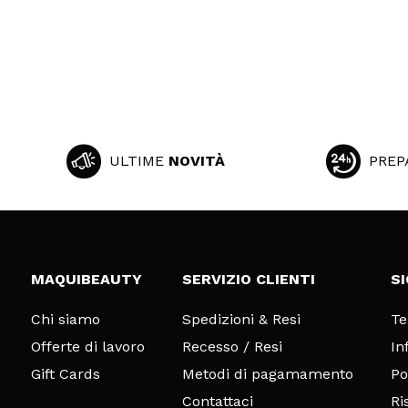
ULTIME
NOVITÀ
PREP
MAQUIBEAUTY
SERVIZIO CLIENTI
S
Chi siamo
Spedizioni & Resi
Te
Offerte di lavoro
Recesso / Resi
In
Gift Cards
Metodi di pagamamento
Po
Contattaci
Ri