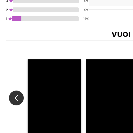
3
0%
2
0%
1
14%
VUOI
Consiglieresti ques
INVI