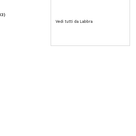
13)
(118)
3,99€
4
Vedi tutti da Labbra