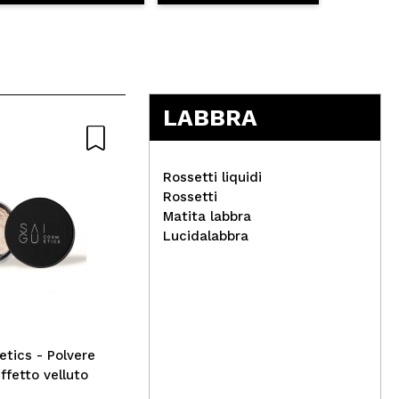
LABBRA
Rossetti liquidi
Rossetti
Matita labbra
CORAZONA - Makeup Velvet
Lucidalabbra
Puff
Cla
sem
808
tics - Polvere
ffetto velluto