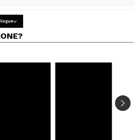
 lingue
IONE?
5