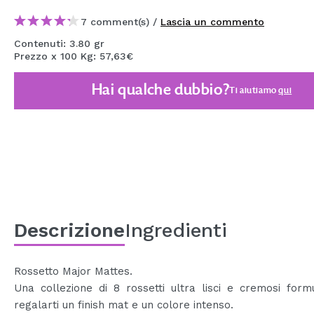
MAQUIFARMA
7 comment(s) /
Lascia un commento
KOREA ZONE
Contenuti: 3.80 gr
Prezzo x 100 Kg: 57,63€
TRAVEL SIZE
Hai qualche dubbio?
Ti aiutiamo
qui
NATURE
SPECIALE
OUTLET
SONO TORNATI!
PROSSIMAMENTE
Descrizione
Ingredienti
BLOG
Rossetto Major Mattes.
Una collezione di 8 rossetti ultra lisci e cremosi form
regalarti un finish mat e un colore intenso.