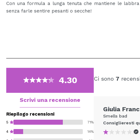
Con una formula a lunga tenuta che mantiene le labbra 
senza farle sentire pesanti o secche!
4.30
Ci sono
7
recensi
Scrivi una recensione
Giulia Fran
Riepilogo recensioni
Smells bad
5
71%
Consiglieresti q
|
4
14%