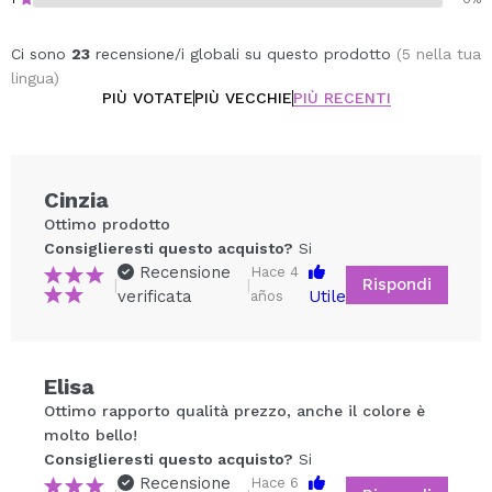
Ci sono
23
recensione/i globali su questo prodotto
(5 nella tua
lingua)
PIÙ VOTATE
PIÙ VECCHIE
PIÙ RECENTI
Cinzia
Ottimo prodotto
Consiglieresti questo acquisto?
Si
Recensione
Hace 4
Rispondi
|
|
verificata
Utile
años
Elisa
Condividi un video o una foto
Ottimo rapporto qualità prezzo, anche il colore è
Il tuo video potrebbe essere il primo. Immaginalo...
molto bello!
Consiglieresti questo acquisto?
Si
Recensione
Hace 6