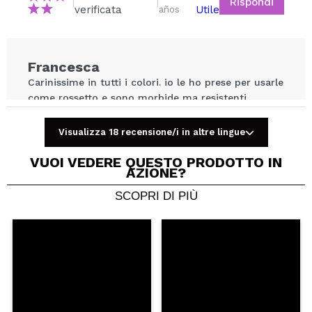
Rispondi
|
|
Consiglieresti questo acquisto?
Si
No
verificata
Utile
años
5/5
INVIA
Francesca
Carinissime in tutti i colori. io le ho prese per usarle
come rossetto e sono morbide ma resistenti.
Ottimo rapporto qualità/ prezzo
Consiglieresti questo acquisto?
Si
Visualizza 18 recensione/i in altre lingue
Recensione
Hace 6
Rispondi
|
|
verificata
Utile
años
VUOI VEDERE QUESTO PRODOTTO IN
AZIONE?
SCOPRI DI PIÙ
Agnieszka
Fantastica
Consiglieresti questo acquisto?
Si
Rispondi
Utile
|
Hace 6 años