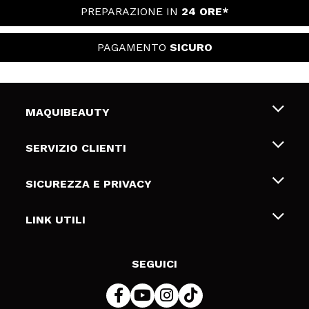
PREPARAZIONE IN
24 ORE*
PAGAMENTO
SICURO
MAQUIBEAUTY
Chi siamo
SERVIZIO CLIENTI
Offerte di lavoro
Spedizioni & Resi
SICUREZZA E PRIVACY
Gift Cards
Recesso / Resi
Termini e condizioni
LINK UTILI
Metodi di pagamamento
Informativa sulla privacy
Contattaci
Politica Cookies
SEGUICI
Risoluzione delle controversie online (ODR)