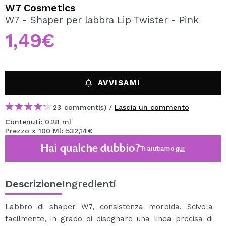
VOGLIO REGISTRARMI
W7 Cosmetics
W7 - Shaper per labbra Lip Twister - Pink
Creando un account su Maquibeauty.it potrai fare i tuoi
acquisti velocemente, controllare lo stato dei tuoi ordini e
1,49€
consultare le tue operazioni precedenti.
CREARE UN ACCOUNT
AVVISAMI
23 comment(s) /
Lascia un commento
Contenuti: 0.28 ml
Prezzo x 100 Ml: 532,14€
Hai qualche dubbio?
Ti aiutiamo
qui
Descrizione
Ingredienti
Labbro di shaper W7, consistenza morbida. Scivola
facilmente, in grado di disegnare una linea precisa di