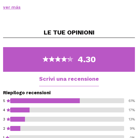
lunga durata.
ver más
LE TUE
OPINIONI
4.30
Scrivi una recensione
Riepilogo recensioni
5
61%
4
17%
3
13%
2
9%
1
0%