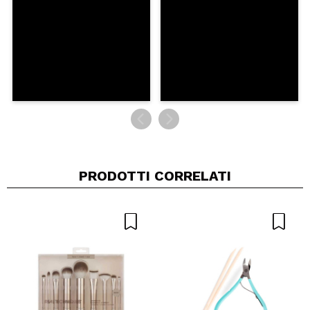
cinzia
E' scrivente, ma ha un odore un po' plasticoso...
Consiglieresti questo acquisto?
Si
Rispondi
Utile
|
Hace 10 años
PRODOTTI CORRELATI