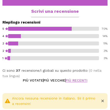
Scrivi una recensione
Riepilogo recensioni
5
70%
4
14%
3
11%
2
3%
1
3%
Ci sono
37
recensione/i globali su questo prodotto
(0 nella
tua lingua)
PIÙ VOTATE
PIÙ VECCHIE
PIÙ RECENTI
Ancora nessuna recensione in italiano. Sii il primo
a recensire!