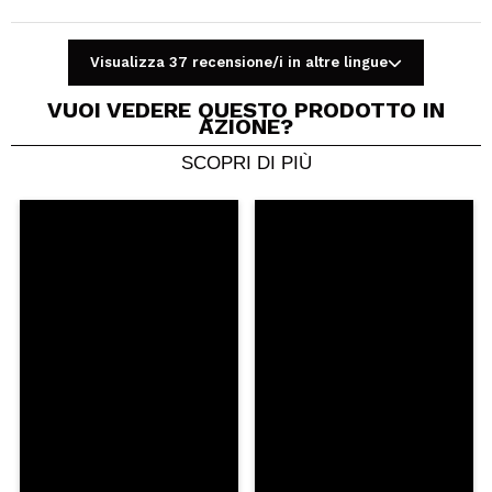
Visualizza 37 recensione/i in altre lingue
VUOI VEDERE QUESTO PRODOTTO IN
AZIONE?
SCOPRI DI PIÙ
Condividi un video o una foto
Il tuo video potrebbe essere il primo. Immaginalo...
Consiglieresti questo acquisto?
Si
No
5/5
INVIA