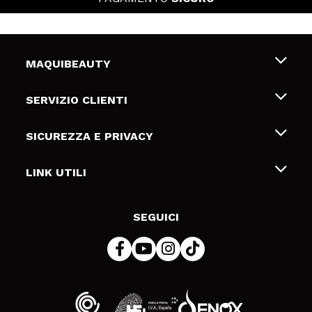
MAQUIBEAUTY
Chi siamo
SERVIZIO CLIENTI
Offerte di lavoro
Spedizioni & Resi
SICUREZZA E PRIVACY
Gift Cards
Recesso / Resi
Termini e condizioni
LINK UTILI
Metodi di pagamamento
Informativa sulla privacy
Contattaci
Politica Cookies
SEGUICI
Risoluzione delle controversie online (ODR)