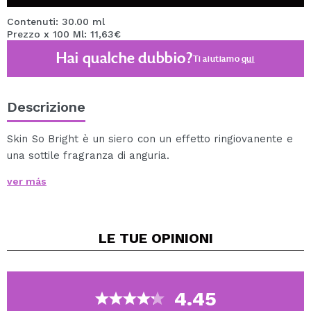
Contenuti: 30.00 ml
Prezzo x 100 Ml: 11,63€
Hai qualche dubbio?
Ti aiutiamo
qui
Descrizione
Skin So Bright è un siero con un effetto ringiovanente e
una sottile fragranza di anguria.
La sua formula contiene collagene, acido ialuronico e
ver más
arbutina.
I suoi ingredienti aiutano a idratare e prevenire
l'invecchiamento della pelle.
LE TUE
OPINIONI
Ideale per tutti i tipi di pelle.
Cruelty free.
4.45