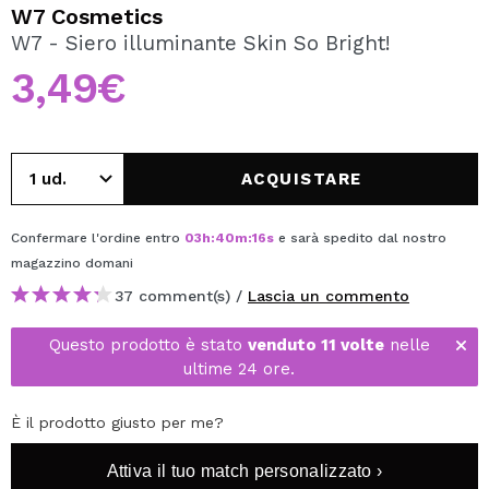
VOGLIO REGISTRARMI
W7 Cosmetics
W7 - Siero illuminante Skin So Bright!
Creando un account su Maquibeauty.it potrai fare i tuoi
acquisti velocemente, controllare lo stato dei tuoi ordini e
3,49€
consultare le tue operazioni precedenti.
CREARE UN ACCOUNT
ACQUISTARE
Confermare l'ordine entro
03
h
:
40
m
:
16
s
e sarà spedito dal nostro
magazzino
domani
37 comment(s) /
Lascia un commento
Questo prodotto è stato
venduto 11 volte
nelle
ultime 24 ore.
È il prodotto giusto per me?
Attiva il tuo match personalizzato ›