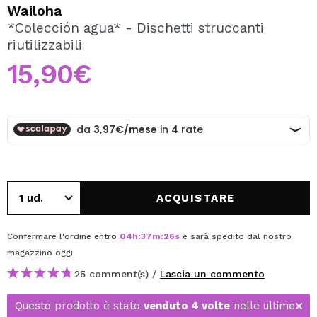
VOGLIO REGISTRARMI
Wailoha
*Colección agua* - Dischetti struccanti
Creando un account su Maquibeauty.it potrai fare i tuoi
riutilizzabili
acquisti velocemente, controllare lo stato dei tuoi ordini e
consultare le tue operazioni precedenti.
15,90€
CREARE UN ACCOUNT
ACQUISTARE
Confermare l'ordine entro
04
h
:
37
m
:
26
s
e sarà spedito dal nostro
magazzino
oggi
25 comment(s) /
Lascia un commento
Questo prodotto è stato
venduto 4 volte
nelle ultime