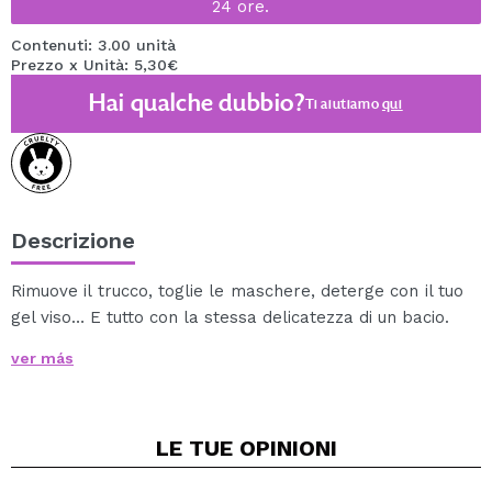
24 ore.
Contenuti: 3.00 unità
Prezzo x Unità: 5,30€
Hai qualche dubbio?
Ti aiutiamo
qui
Descrizione
Rimuove il trucco, toglie le maschere, deterge con il tuo
gel viso… E tutto con la stessa delicatezza di un bacio.
Bagnateli con acqua, preferibilmente tiepida, e
ver más
scolateli.
Poi passali delicatamente sul viso.
Puoi usarli anche con il tuo olio, il latte detergente o il
LE TUE
OPINIONI
tuo detergente viso preferito.
Sono ottime anche per rimuovere le maschere per il