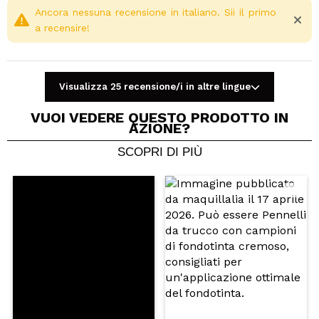
Ancora nessuna recensione in italiano. Sii il primo
a recensire!
Visualizza 25 recensione/i in altre lingue
VUOI VEDERE QUESTO PRODOTTO IN
AZIONE?
SCOPRI DI PIÙ
Condividi un video o una foto
Il tuo video potrebbe essere il primo. Immaginalo...
Consiglieresti questo acquisto?
Si
No
5/5
INVIA