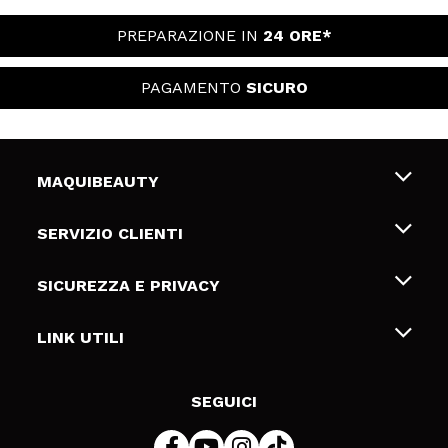
PREPARAZIONE IN
24 ORE*
PAGAMENTO
SICURO
MAQUIBEAUTY
Chi siamo
SERVIZIO CLIENTI
Offerte di lavoro
Spedizioni & Resi
SICUREZZA E PRIVACY
Gift Cards
Recesso / Resi
Termini e condizioni
LINK UTILI
Metodi di pagamamento
Informativa sulla privacy
Contattaci
Politica Cookies
SEGUICI
Risoluzione delle controversie online (ODR)