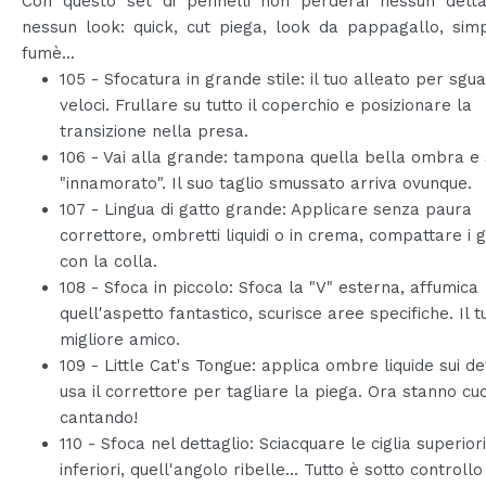
Con questo set di pennelli non perderai nessun detta
nessun look: quick, cut piega, look da pappagallo, simp
fumè...
105 - Sfocatura in grande stile: il tuo alleato per sgua
veloci. Frullare su tutto il coperchio e posizionare la
transizione nella presa.
106 - Vai alla grande: tampona quella bella ombra e 
"innamorato". Il suo taglio smussato arriva ovunque.
107 - Lingua di gatto grande: Applicare senza paura
correttore, ombretti liquidi o in crema, compattare i gl
con la colla.
108 - Sfoca in piccolo: Sfoca la "V" esterna, affumica
quell'aspetto fantastico, scurisce aree specifiche. Il 
migliore amico.
109 - Little Cat's Tongue: applica ombre liquide sui de
usa il correttore per tagliare la piega. Ora stanno c
cantando!
110 - Sfoca nel dettaglio: Sciacquare le ciglia superior
inferiori, quell'angolo ribelle... Tutto è sotto controll