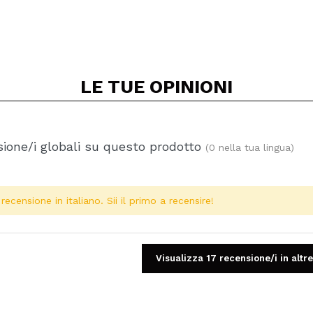
LE TUE
OPINIONI
ione/i globali su questo prodotto
(0 nella tua lingua)
ecensione in italiano. Sii il primo a recensire!
Visualizza 17 recensione/i in altre