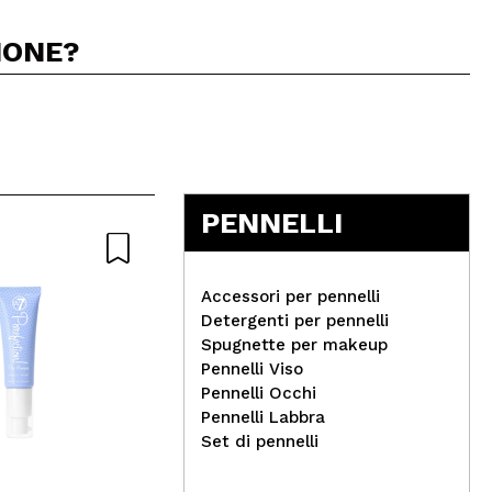
IONE?
5
PENNELLI
Nat
Accessori per pennelli
Detergenti per pennelli
Spugnette per makeup
Pennelli Viso
Danessa Myricks Beauty -
Pennelli Occhi
Colorfix Nudes - Nude 1
La 
Pennelli Labbra
Edi
Set di pennelli
Nut
Ial