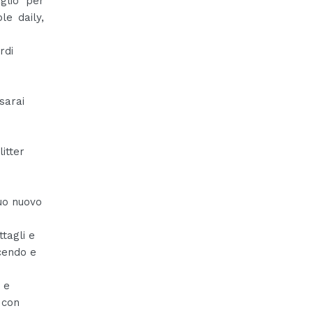
glio per
le daily,
rdi
sarai
itter
tuo nuovo
ttagli e
ucendo e
i e
o con