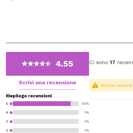
4.55
Ci sono
17
recens
Scrivi una recensione
Ancora nessuna r
Riepilogo recensioni
5
88%
4
0%
3
0%
2
0%