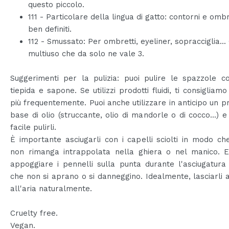
questo piccolo.
111 - Particolare della lingua di gatto: contorni e om
ben definiti.
112 - Smussato: Per ombretti, eyeliner, sopracciglia...
multiuso che da solo ne vale 3.
Suggerimenti per la pulizia: puoi pulire le spazzole c
tiepida e sapone. Se utilizzi prodotti fluidi, ti consigliamo 
più frequentemente. Puoi anche utilizzare in anticipo un p
base di olio (struccante, olio di mandorle o di cocco...) e
facile pulirli.
È importante asciugarli con i capelli sciolti in modo ch
non rimanga intrappolata nella ghiera o nel manico. Ev
appoggiare i pennelli sulla punta durante l'asciugatur
che non si aprano o si danneggino. Idealmente, lasciarli 
all'aria naturalmente.
Cruelty free.
Vegan.