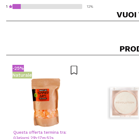
1
12%
VUOI
Consiglieresti ques
PRO
INVI
-25%
Naturale
Questa offerta termina tra:
03
giorni
21
h
:
17
m
:
51
s