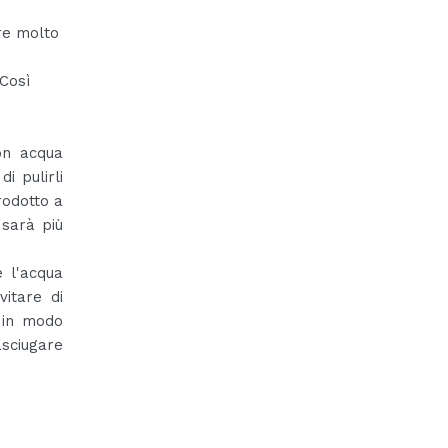
bre molto
 Così
on acqua
di pulirli
rodotto a
 sarà più
e l'acqua
itare di
a in modo
asciugare