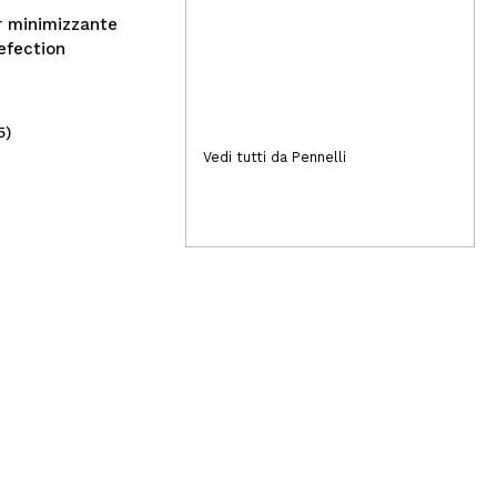
r minimizzante
refection
5)
(3)
28,50€
Vedi tutti da Pennelli
17