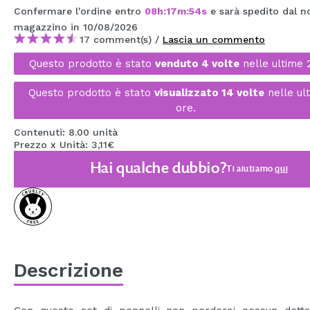
Confermare l'ordine entro
08
h
:
17
m
:
53
s
e sarà spedito dal n
MAQUIFARMA
magazzino
in 10/08/2026
KOREA ZONE
17 comment(s) /
Lascia un commento
Questo prodotto è stato
venduto 4 volte
nelle ultime 
TRAVEL SIZE
Questo prodotto è stato
visualizzato 14 volte
nelle ul
NATURE
ore.
Contenuti: 8.00 unità
SPECIALE
Prezzo x Unità: 3,11€
Hai qualche dubbio?
OUTLET
Ti aiutiamo
qui
SONO TORNATI!
PROSSIMAMENTE
BLOG
Descrizione