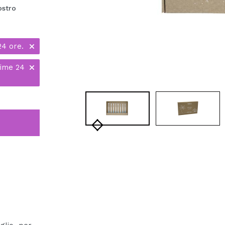
ostro
24 ore.
time 24