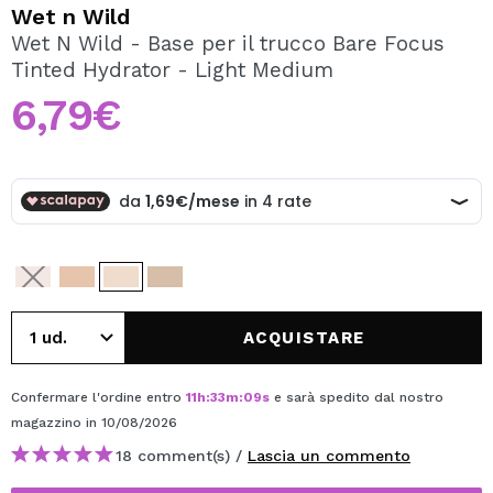
VOGLIO REGISTRARMI
Wet n Wild
Wet N Wild - Base per il trucco Bare Focus
Creando un account su Maquibeauty.it potrai fare i tuoi
Tinted Hydrator - Light Medium
acquisti velocemente, controllare lo stato dei tuoi ordini e
consultare le tue operazioni precedenti.
6,79€
CREARE UN ACCOUNT
ACQUISTARE
Confermare l'ordine entro
11
h
:
33
m
:
09
s
e sarà spedito dal nostro
magazzino
in 10/08/2026
18 comment(s) /
Lascia un commento