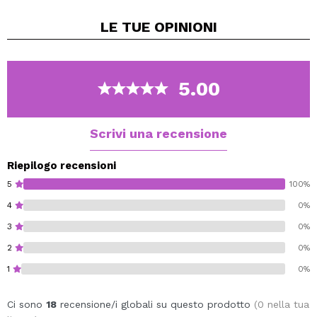
Lascia una lucentezza naturale impeccabile e nutriente.
LE TUE
OPINIONI
Finitura a guscio d'uovo per tutti i tipi di pelle.
Cruelty free.
Vegan.
5.00
Scrivi una recensione
Riepilogo recensioni
5
100%
4
0%
3
0%
2
0%
1
0%
Ci sono
18
recensione/i globali su questo prodotto
(0 nella tua