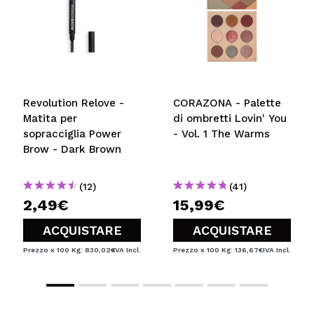
INVIA
Revolution Relove -
CORAZONA - Palette
Matita per
di ombretti Lovin' You
sopracciglia Power
- Vol. 1 The Warms
Brow - Dark Brown
(12)
(41)
2,49€
15,99€
ACQUISTARE
ACQUISTARE
Prezzo x 100 Kg: 830,02€
IVA Incl.
Prezzo x 100 Kg: 136,67€
IVA Incl.