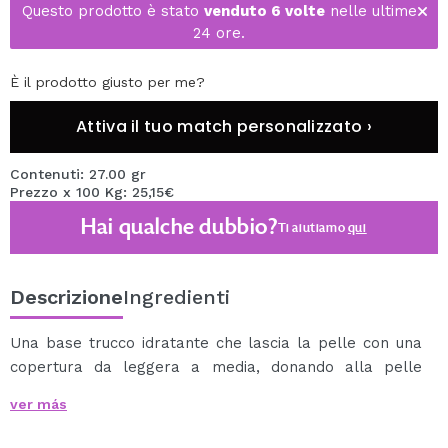
Questo prodotto è stato
venduto 6 volte
nelle ultime
24 ore.
È il prodotto giusto per me?
Attiva il tuo match personalizzato ›
Contenuti: 27.00 gr
Prezzo x 100 Kg: 25,15€
Hai qualche dubbio?
Ti aiutiamo
qui
Descrizione
Ingredienti
Una base trucco idratante che lascia la pelle con una
copertura da leggera a media, donando alla pelle
un'idratazione intensa.
ver más
Formulato con acido ialuronico e squalano vegano, dal
finish semi-mat.