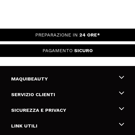
PREPARAZIONE IN
24 ORE*
PAGAMENTO
SICURO
MAQUIBEAUTY
Chi siamo
SERVIZIO CLIENTI
Offerte di lavoro
Spedizioni & Resi
SICUREZZA E PRIVACY
Gift Cards
Recesso / Resi
Termini e condizioni
LINK UTILI
Metodi di pagamamento
Informativa sulla privacy
Contattaci