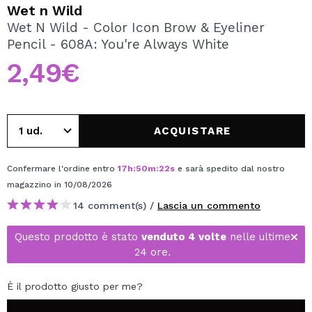
VOGLIO REGISTRARMI
Wet n Wild
Wet N Wild - Color Icon Brow & Eyeliner
Creando un account su Maquibeauty.it potrai fare i tuoi
Pencil - 608A: You're Always White
acquisti velocemente, controllare lo stato dei tuoi ordini e
consultare le tue operazioni precedenti.
2,49€
CREARE UN ACCOUNT
ACQUISTARE
Confermare l'ordine entro
17
h
:
50
m
:
22
s
e sarà spedito dal nostro
magazzino
in 10/08/2026
14 comment(s) /
Lascia un commento
Questo prodotto è stato
venduto 4 volte
nelle ultime
24 ore.
È il prodotto giusto per me?