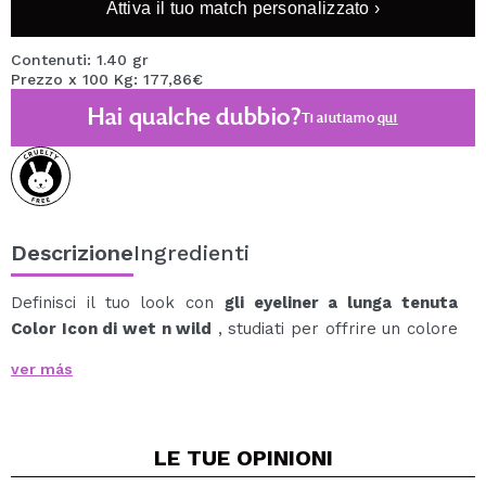
Attiva il tuo match personalizzato ›
Contenuti: 1.40 gr
Prezzo x 100 Kg: 177,86€
Hai qualche dubbio?
Ti aiutiamo
qui
Descrizione
Ingredienti
Definisci il tuo look con
gli eyeliner a lunga tenuta
Color Icon di wet n wild
, studiati per offrire un colore
iperpigmentato e una texture ultra cremosa che si
ver más
stende senza sforzo.
Perfette per look audaci o delicati, queste matite
versatili ti consentono di tracciare, sfumare e definire
LE TUE
OPINIONI
senza sbavature o sbavature.
Grazie alla sua nuova formula migliorata, potrai godere