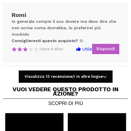
Romi
in generale compie il suo dovere ma devo dire che
non scrive come dovrebbe, lo preferirei più
morbido
Consiglieresti questo acquisto?
Si
Rispondi
Utile
|
Hace 6 años
Condividi un video o una foto
Il tuo video potrebbe essere il primo. Immaginalo...
Visualizza 13 recensione/i in altre lingue
VUOI VEDERE QUESTO PRODOTTO IN
AZIONE?
Consiglieresti questo acquisto?
Si
No
5/5
SCOPRI DI PIÙ
INVIA